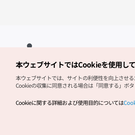
本ウェブサイトではCookieを使用し
Copyright (c) Korea Tourism Organization All Rights Reserved.
サイトエラー報告
公式メール
japanese@knto.or.kr
本ウェブサイトでは、サイトの利便性を向上させるため
Cookieの収集に同意される場合は「同意する」ボ
Cookieに関する詳細および使用目的については
Co