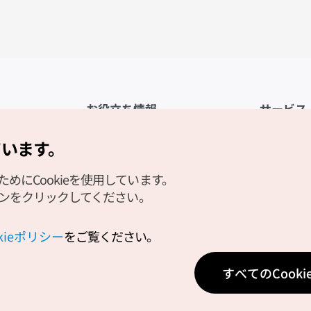
お役立ち情報
サービス
公式アプリ「VISITKOREA」
利用規約
ています。
1330観光通訳案内
FAQ
にCookieを使用しています。
観光資料ダウンロード
プライバシ
タンをクリックしてください。
デジタルブック／電子書籍
Cookieの
PHOTO KOREA
Cookieポ
okieポリシー
をご覧ください。
Odii
位置情報サ
すべてのCook
個人位置情