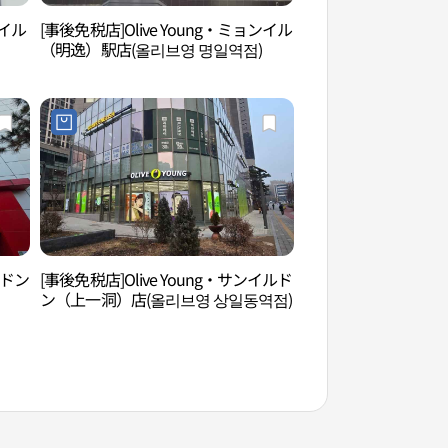
イル
[事後免税店]Olive Young・ミョンイル
一字山自然公園（일
（明逸）駅店(올리브영 명일역점)
ンドン
[事後免税店]Olive Young・サンイルド
九里市民漢江公園（
ン（上一洞）店(올리브영 상일동역점)
（구리시민한강공원
원））