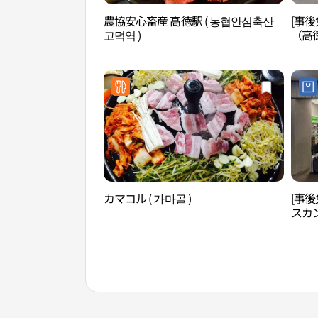
農協安心畜産 高徳駅 ( 농협안심축산
[事後
고덕역 )
（高徳
カマコル ( 가마골 )
[事後
スカ
러스 