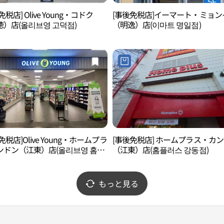
免税店] Olive Young・コドク
[事後免税店]イーマート・ミョン
）店(올리브영 고덕점)
（明逸）店(이마트 명일점)
免税店]Olive Young・ホームプラ
[事後免税店] ホームプラス・カ
ンドン（江東）店(올리브영 홈플
（江東）店(홈플러스 강동점)
강동점)
もっと見る