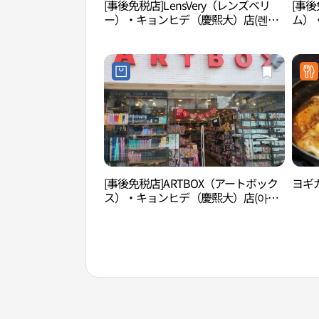
[事後免税店]LensVery（レンズベリ
[事後
ー）・キョンヒデ（慶熙大）店(렌즈
ム）
베리 경희대점)
따움 
[事後免税店]ARTBOX（アートボック
ヨギガ
ス）・キョンヒデ（慶熙大）店(아트
박스 경희대점)