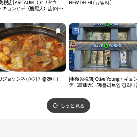
免税店] ARITAUM（アリタウ
NEW DELHI ( 뉴델리 )
・キョンヒデ（慶熙大）店(아리
경희대점)
ジョケンネ ( 여기가좋겠네 )
[事後免税店] Olive Young・キョ
デ（慶熙大）店(올리브영 경희대
もっと見る