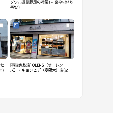
ソウル遇談豚足の冷菜 ( 서울우담냉채
ソウル永徽園（純献
족발 )
園（李晋）（서울 
비）과 숭인원（이
ンヒ
[事後免税店] OLENS（オーレン
五味料理研究所（오
점)
ズ）・キョンヒデ（慶熙大）店(오렌
즈 경희대점)