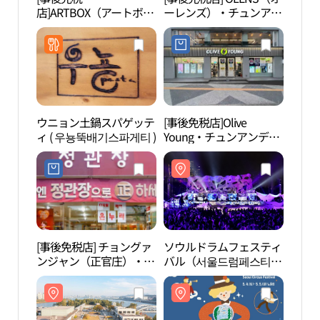
店]ARTBOX（アートボッ
ーレンズ）・チュンアン
クス）・チュンアンデ
デ（中央大）店(오렌즈
（中央大）店(아트박스
중앙대점)
중앙대점)
ウニョン土鍋スパゲッテ
[事後免税店]Olive
二村
ィ ( 우뇽뚝배기스파게티 )
Young・チュンアンデ
공원
（中央大）店(올리브영
중앙대점)
[事後免税店] チョングァ
ソウルドラムフェスティ
国立
ンジャン（正官庄）・フ
バル（서울드럼페스티
앙박
クソク（黒石）店(정관
벌）
장 흑석점)