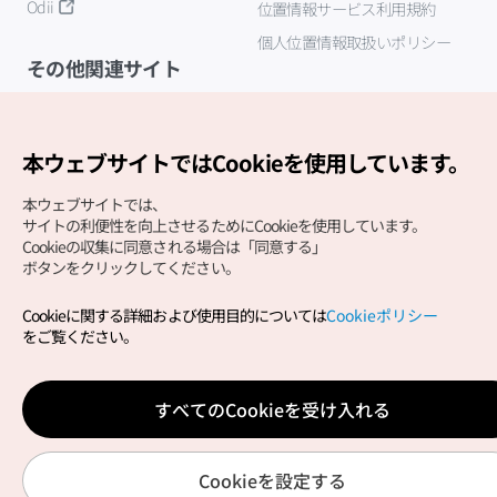
Odii
位置情報サービス利用規約
個人位置情報取扱いポリシー
その他関連サイト
韓国観光公社
K-MICE
本ウェブサイトではCookieを使用しています。
本ウェブサイトでは、
サイトの利便性を向上させるためにCookieを使用しています。
Cookieの収集に同意される場合は「同意する」
ボタンをクリックしてください。
Cookieに関する詳細および使用目的については
Cookieポリシー
Copyright (c) Korea Tourism Organization All Rights
をご覧ください。
Reserved.
サイトエラー報告
公式メール
japanese@knto.or.kr
すべてのCookieを受け入れる
Cookieを設定する