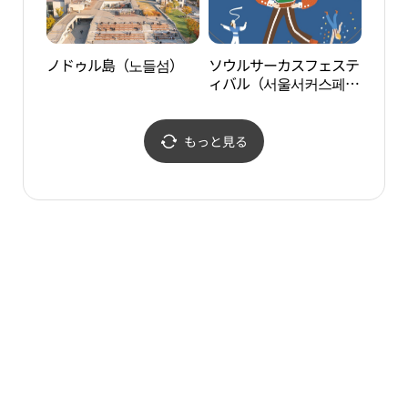
ノドゥル島（노들섬）
ソウルサーカスフェステ
西海
ィバル（서울서커스페스
금빛
티벌）
もっと見る