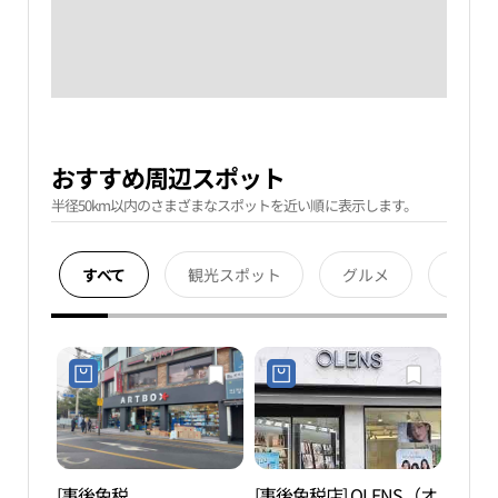
おすすめ周辺スポット
半径50km以内のさまざまなスポットを近い順に表示します。
すべて
観光スポット
グルメ
宿泊
[事後免税
[事後免税店] OLENS（オ
ノド