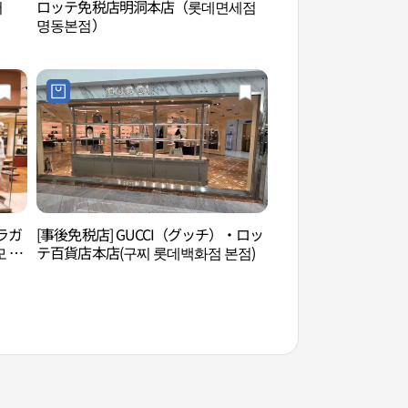
서
ロッテ免税店明洞本店（롯데면세점
圜丘壇（환구단）
명동본점）
ェラガ
[事後免税店] GUCCI（グッチ）・ロッ
HiKR GROUND（
 롯
テ百貨店本店(구찌 롯데백화점 본점)