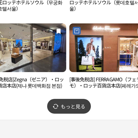
花ロッテホテルソウル（무궁화
ロッテホテルソウル（롯데호텔
호텔서울）
울）
免税店]Zegna（ゼニア）・ロッ
[事後免税店] FERRAGAMO（フ
店本店(제냐 롯데백화점 본점)
モ）・ロッテ百貨店本店(페레가모
데백화점 본점)
もっと見る