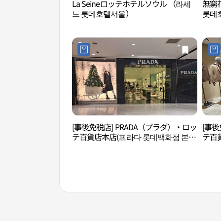
La Seineロッテホテルソウル （라세
無窮
느 롯데호텔서울）
롯데
[事後免税店] PRADA（プラダ）・ロッ
[事後
テ百貨店本店(프라다 롯데백화점 본
テ百貨
점)