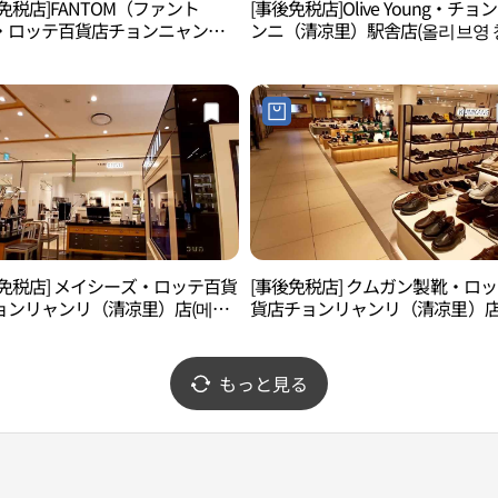
免税店]FANTOM（ファント
[事後免税店]Olive Young・チョ
・ロッテ百貨店チョンニャンニ
ンニ（清凉里）駅舎店(올리브영 
凉里）店(팬텀 롯데백화점 청량리
리역사점)
後免税店] メイシーズ・ロッテ百貨
[事後免税店] クムガン製靴・ロ
ョンリャンリ（清凉里）店(메이
貨店チョンリャンリ（清凉里）店
롯데백화점 청량리점)
강제화 롯데백화점 청량리점)
もっと見る