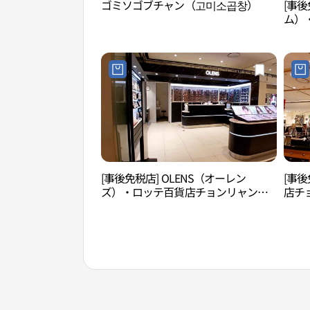
ゴミソゴブチャン（고미소곱창）
[事後
ム）
（清
점)
[事後免税店] OLENS（オーレン
[事
ズ）・ロッテ百貨店チョンリャンリ
店チ
（清凉里）店(오렌즈 롯데백화점 청량
시스 
리점)