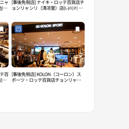
ンニャ
[事後免税店] ナイキ・ロッテ百貨店チ
五味料理研究所（오
청량
ョンリャンリ（清凉里）店(나이키 롯
데백화점 청량리점)
ッテ百
[事後免税店] KOLON（コーロン）ス
洪陵樹木園（홍릉수
(금
ポーツ・ロッテ百貨店チョンリャン
リ（清凉里）店(코오롱스포츠 롯데백
화점 청량리점)