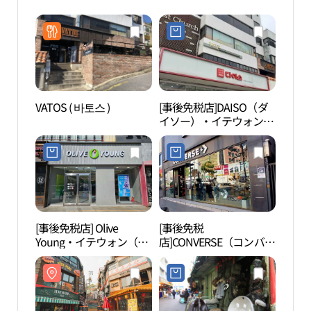
VATOS ( 바토스 )
[事後免税店]DAISO（ダ
梨泰
イソー）・イテウォン
관광
（梨泰院）店(다이소 이
태원점)
[事後免税店] Olive
[事後免税
キョ
Young・イテウォン（梨
店]CONVERSE（コンバー
단길
泰院）入口店(올리브영
ス）・イテウォン（梨泰
이태원입구점)
院）店(컨버스 이태원점)