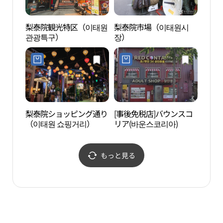
梨泰院観光特区（이태원
梨泰院市場（이태원시
Lee
관광특구）
장）
관）
梨泰院ショッピング通り
[事後免税店]バウンスコ
戦争
（이태원 쇼핑거리）
リア(바운스코리아)
관）
もっと見る