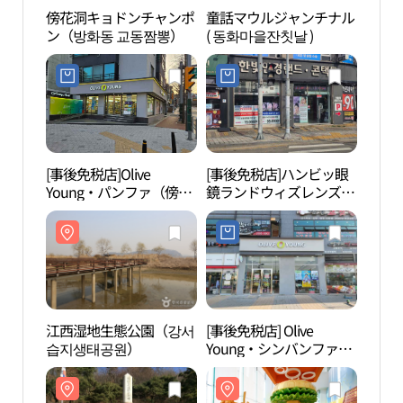
傍花洞キョドンチャンポ
童話マウルジャンチナル
江西
ン（방화동 교동짬뽕）
( 동화마을잔칫날 )
습지
[事後免税店]Olive
[事後免税店]ハンビッ眼
スイ
Young・パンファ（傍
鏡ランドウィズレンズ・
子ど
花）駅店(올리브영 방화
パンファ（傍花）店(한
위트
역점)
빛안경랜드 위드렌즈 방
품체
화점)
江西湿地生態公園（강서
[事後免税店] Olive
DAS
습지생태공원）
Young・シンバンファ駅
서점
店(올리브영 신방화역점)