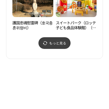
護国忠魂慰霊碑（호국충
スイートパーク（ロッテ
幸州
혼위령비）
子ども食品体験館）（스
위트파크（롯데어린이식
품체험관））
もっと見る