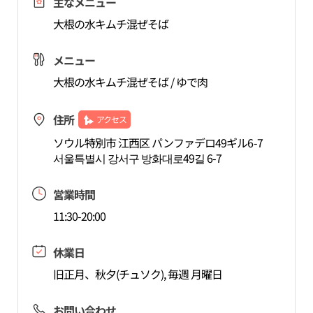
主なメニュー
大根の水キムチ混ぜそば
メニュー
大根の水キムチ混ぜそば / ゆで肉
住所
アクセス
ソウル特別市 江西区 パンファデロ49ギル6-7
서울특별시 강서구 방화대로49길 6-7
営業時間
11:30-20:00
休業日
旧正月、秋夕(チュソク), 毎週 月曜日
お問い合わせ