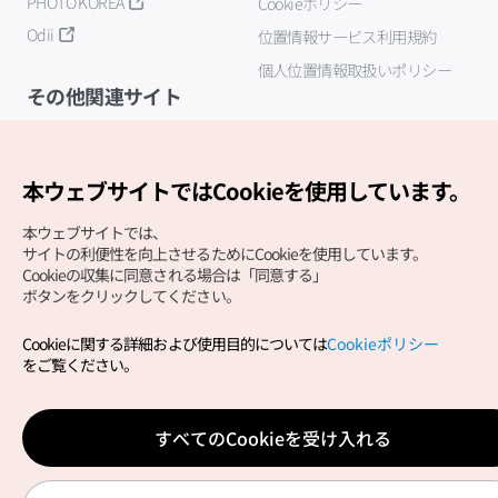
PHOTO KOREA
Cookieポリシー
Odii
位置情報サービス利用規約
個人位置情報取扱いポリシー
その他関連サイト
韓国観光公社
K-MICE
本ウェブサイトではCookieを使用しています。
本ウェブサイトでは、
サイトの利便性を向上させるためにCookieを使用しています。
Cookieの収集に同意される場合は「同意する」
ボタンをクリックしてください。
Cookieに関する詳細および使用目的については
Cookieポリシー
Copyright (c) Korea Tourism Organization All Rights
をご覧ください。
Reserved.
サイトエラー報告
公式メール
japanese@knto.or.kr
すべてのCookieを受け入れる