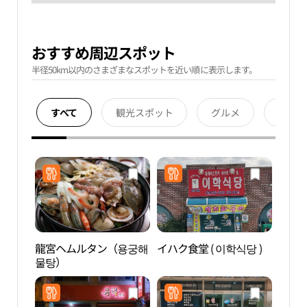
おすすめ周辺スポット
半径50km以内のさまざまなスポットを近い順に表示します。
すべて
観光スポット
グルメ
宿泊
龍宮ヘムルタン（용궁해
イハク食堂 ( 이학식당 )
孤山
물탕）
윤선도