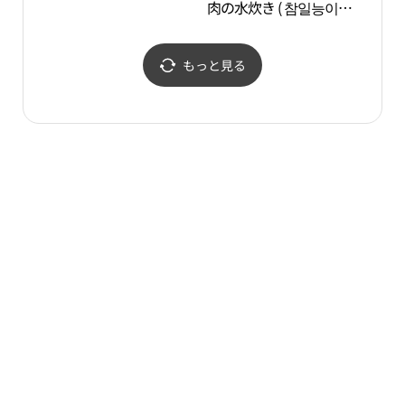
肉の水炊き ( 참일능이버
跡地
섯백숙 )
정약
もっと見る