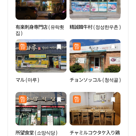
有楽刺身専門店 ( 유락횟
精誠韓牛村 ( 정성한우촌 )
頭輪
집 )
도립
マル ( 마루 )
チョンソッコル ( 청석골 )
黒石
산 자
所望食堂 ( 소망식당 )
チャミルコウタケ入り鶏
茶山