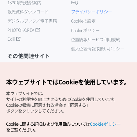
1330観光通訳案内
FAQ
観光資料ダウンロード
プライバシーポリシー
デジタルブック／電子書籍
Cookieの設定
PHOTO KOREA
Cookieポリシー
Odii
位置情報サービス利用規約
個人位置情報取扱いポリシー
その他関連サイト
韓国観光公社
K-MICE
本ウェブサイトではCookieを使用しています。
本ウェブサイトでは、
サイトの利便性を向上させるためにCookieを使用しています。
Cookieの収集に同意される場合は「同意する」
ボタンをクリックしてください。
Cookieに関する詳細および使用目的については
Cookieポリシー
Copyright (c) Korea Tourism Organization All Rights
をご覧ください。
Reserved.