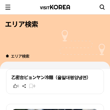
エリア検索
エリア検索
乙密台ピョンヤン冷麺（을밀대평양냉면）
0
0