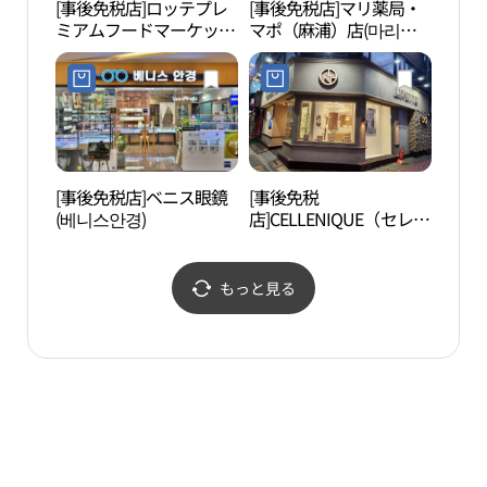
[事後免税店]ロッテプレ
[事後免税店]マリ薬局・
白凡
ミアムフードマーケッ
マポ（麻浦）店(마리약
김구
ト・コンドク（孔徳）店
국 마포점)
(롯데 프리미엄 푸드마켓
공덕점)
[事後免税店]ベニス眼鏡
[事後免税
GEEK
(베니스안경)
店]CELLENIQUE（セレニ
이브
ーク）・コンドク（孔
徳）店(세레니끄 공덕점)
もっと見る