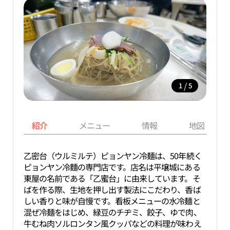
/
1
5
紹介
メニュー
情報
地図
乙密台（ウルミルテ）ピョンヤン冷麺は、50年続く
ピョンヤン冷麵の専門店です。店名は平壌城にある
東屋の名前である「乙蜜台」に由来しています。そ
ばを作る際、生地を押し出す製法にこだわり、香ば
しい香りと味が自慢です。看板メニューの水冷麺と
混ぜ冷麺をはじめ、緑豆のチヂミ、餃子、ゆで肉、
牛むね肉ソルロンタン風クッパなどの料理が味わえ