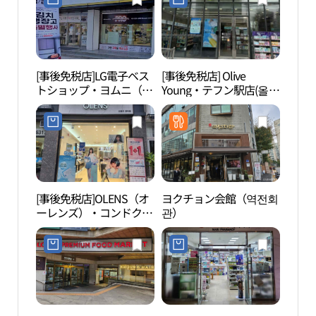
[事後免税店]LG電子ベス
[事後免税店] Olive
西江
トショップ・ヨムニ（塩
Young・テフン駅店(올리
里）店(LG전자 베스트샵
브영 대흥역점)
염리점)
[事後免税店]OLENS（オ
ヨクチョン会館（역전회
延世
ーレンズ）・コンドク
관）
（孔徳）店(오렌즈 공덕
점)