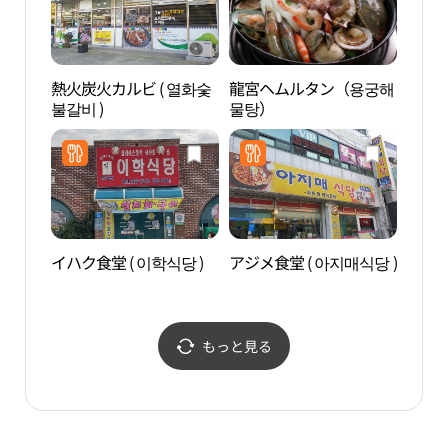
熱火炭火カルビ ( 열화숯
龍宮ヘムルタン（용궁해
黒石
불갈비 )
물탕）
산 자
イハク食堂 ( 이학식당 )
アジメ食堂 ( 아지매식당 )
茶山
跡地
정약
もっと見る