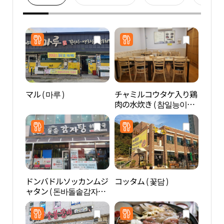
マル ( 마루 )
チャミルコウタケ入り鶏
孤山
肉の水炊き ( 참일능이버
윤선도
섯백숙 )
ドンバドルソッカンムジ
コッタム ( 꽃담 )
頭輪
ャタン ( 돈바돌솥감자탕
도립
해장국 )