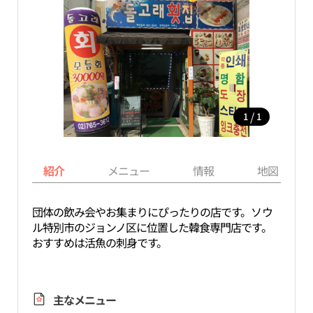
/
1
1
紹介
メニュー
情報
地図
団体の飲み会やお集まりにぴったりの店です。ソウ
ル特別市のジョンノ区に位置した韓食専門店です。
おすすめは活魚の刺身です。
主なメニュー