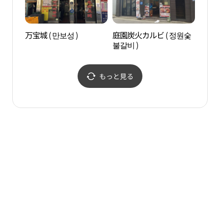
万宝城 ( 만보성 )
庭園炭火カルビ ( 정원숯
タプ
불갈비 )
원）
もっと見る