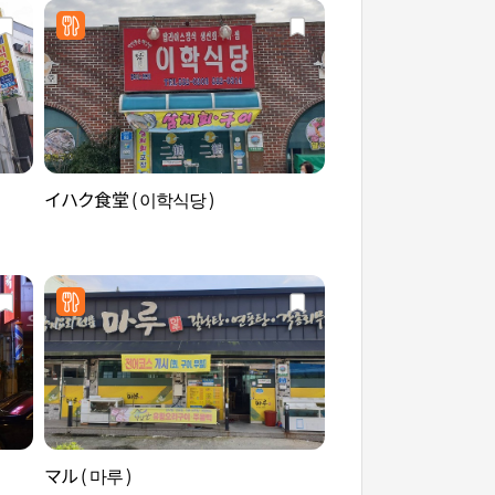
イハク食堂 ( 이학식당 )
孤山尹善道遺跡地（
지）
マル ( 마루 )
大興寺[ユネスコ世界