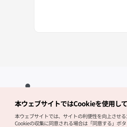
本ウェブサイトではCookieを使用し
Copyright (c) Korea Tourism Organization All Rights Reserved.
サイトエラー報告
公式メール
japanese@knto.or.kr
本ウェブサイトでは、サイトの利便性を向上させるため
Cookieの収集に同意される場合は「同意する」ボ