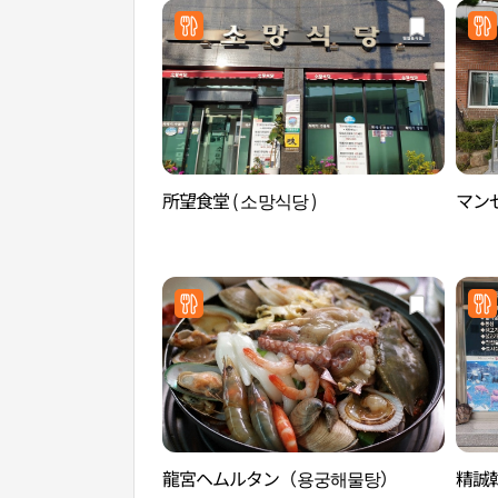
所望食堂 ( 소망식당 )
マンゼ
龍宮ヘムルタン（용궁해물탕）
精誠韓