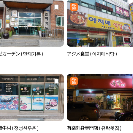
ガーデン ( 만재가든 )
アジメ食堂 ( 아지매식당 )
牛村 ( 정성한우촌 )
有楽刺身専門店 ( 유락횟집 )