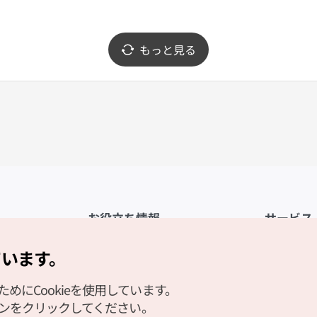
もっと見る
お役立ち情報
サービス
公式アプリ「VISITKOREA」
利用規約
ています。
1330観光通訳案内
FAQ
にCookieを使用しています。
観光資料ダウンロード
プライバシ
タンをクリックしてください。
デジタルブック／電子書籍
Cookieの