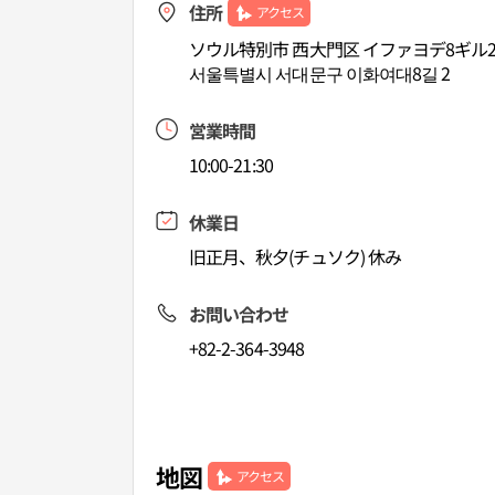
住所
アクセス
ソウル特別市 西大門区 イファヨデ8ギル
서울특별시 서대문구 이화여대8길 2
営業時間
10:00-21:30
休業日
旧正月、秋夕(チュソク) 休み
お問い合わせ
+82-2-364-3948
地図
アクセス