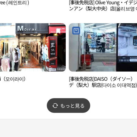
tree ( 레인트리 )
[事後免税店] Olive Young・イデ
ンアン（梨大中央）店(올리브영 
중앙점)
rai（모이라이）
[事後免税店]DAISO（ダイソー）
デ（梨大）駅店(다이소 이대역점)
もっと見る