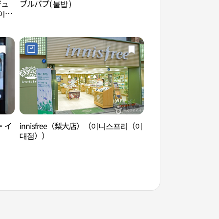
ジュ
ブルバプ( 불밥 )
梨花女子大学（이화
이대
・イ
innisfree（梨大店）（이니스프리（이
延世路（연세로）
대점））