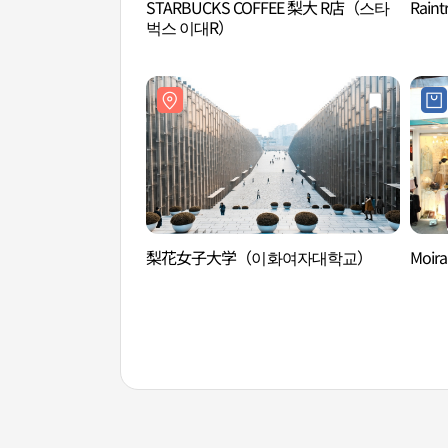
STARBUCKS COFFEE 梨大 R店（스타
Rain
벅스 이대R）
梨花女子大学（이화여자대학교）
Moi