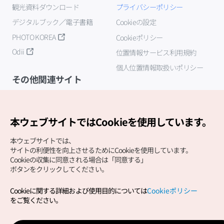
観光資料ダウンロード
プライバシーポリシー
デジタルブック／電子書籍
Cookieの設定
PHOTO KOREA
Cookieポリシー
Odii
位置情報サービス利用規約
個人位置情報取扱いポリシー
その他関連サイト
韓国観光公社
K-MICE
本ウェブサイトではCookieを使用しています。
本ウェブサイトでは、
サイトの利便性を向上させるためにCookieを使用しています。
Cookieの収集に同意される場合は「同意する」
ボタンをクリックしてください。
Cookieに関する詳細および使用目的については
Cookieポリシー
Copyright (c) Korea Tourism Organization All Rights
をご覧ください。
Reserved.
サイトエラー報告
公式メール