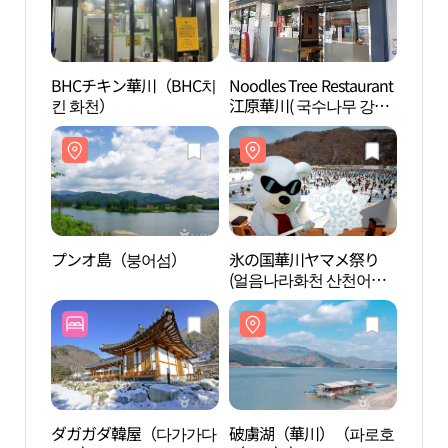
BHCチキン華川（BHC치
Noodles Tree Restaurant
プン
킨 화천）
江原華川( 국수나무 강원
화천 )
プンオ島（붕어섬）
氷の国華川ヤマメ祭り
国立
(얼음나라화천 산천어축
（국
제)
림）
ダガガダ韓屋（다가가다
破虜湖（華川）（파로호
国立