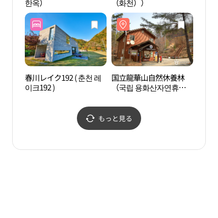
한옥）
（화천））
（국
春川レイク192 ( 춘천 레
国立龍華山自然休養林
春川
이크192 )
（국립 용화산자연휴양
館（
림）
관）
もっと見る