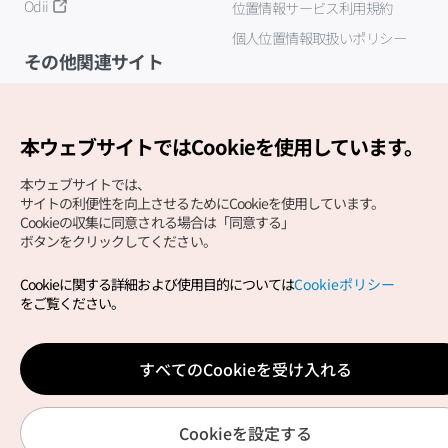
Odii
位置情報サービス利用規約
個人位置情報取扱いポリシー
その他関連サイト
韓国観光公社
K-MICE
本ウェブサイトではCookieを使用しています。
本ウェブサイトでは、
サイトの利便性を向上させるためにCookieを使用しています。
Cookieの収集に同意される場合は「同意する」
ボタンをクリックしてください。
Cookieに関する詳細および使用目的については
Cookieポリシー
Copyright (c) Korea Tourism Organization All Rights
をご覧ください。
Reserved.
サイトエラー報告
公式メール
japanese@knto.or.kr
すべてのCookieを受け入れる
Cookieを設定する