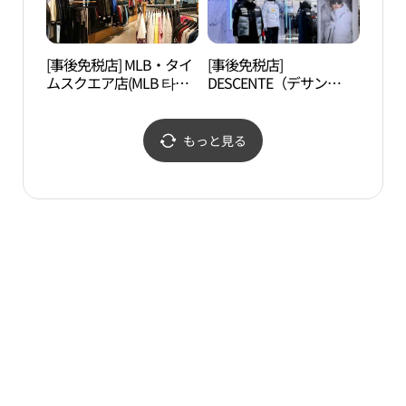
[事後免税店] MLB・タイ
[事後免税店]
汝矣
ムスクエア店(MLB 타임
DESCENTE（デサン
원）
스퀘어점)
ト）・タイムスクエア店
(데상트 타임스퀘어점)
もっと見る