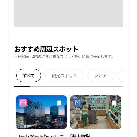
おすすめ周辺スポット
半径50km以内のさまざまなスポットを近い順に表示します。
すべて
観光スポット
グルメ
宿泊
コートヤード by マリオ
[事後免税
シー