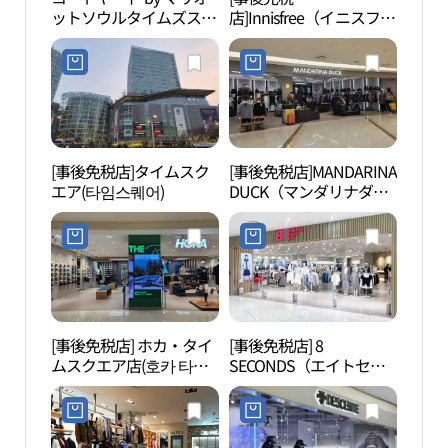
ットソウルタイムズスク
店]Innisfree（イニスフリ
ク（
エア（코트야드 바이 메
ー）・イーマートヨンド
리어트 서울타임스퀘
ゥンポ（永登浦）店(이
어）
니스프리 이마트 영등포
점)
[事後免税店]タイムスク
[事後免税店]MANDARINA
D-CU
エア(타임스퀘어)
DUCK（マンダリナダッ
CEN
ク）・タイムスクエア店
터）
(만다리나덕 타임스퀘어
점)
[事後免税店] ホカ・タイ
[事後免税店] 8
国会
ムスクエア店(호카 타임
SECONDS（エイトセカ
당）
스퀘어점)
ンズ）・タイムスクエア
店(에잇세컨즈 타임스퀘
어점)