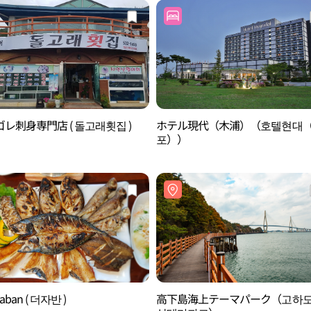
レ刺身専門店 ( 돌고래횟집 )
ホテル現代（木浦）（호텔현대
포））
Jaban ( 더자반 )
高下島海上テーマパーク（고하도