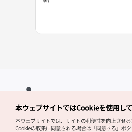
반）
本ウェブサイトではCookieを使用し
Copyright (c) Korea Tourism Organization All Rights Reserved.
サイトエラー報告
公式メール
japanese@knto.or.kr
本ウェブサイトでは、サイトの利便性を向上させるため
Cookieの収集に同意される場合は「同意する」ボ