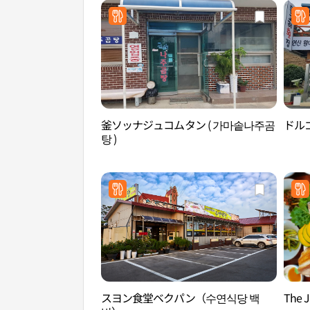
釜ソッナジュコムタン ( 가마솥나주곰
ドルゴ
탕 )
スヨン食堂ベクパン（수연식당 백
The 