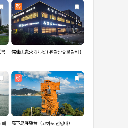
（목
儒達山炭火カルビ ( 유달산숯불갈비 )
高下島海上テーマパ
상테마파크）
 해
高下島展望台（고하도 전망대）
ヨンヒネスーパー（