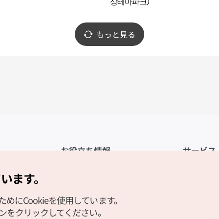
상테마파크）
もっと見る
お役立ち情報
サービス
公式アプリ「VISITKOREA」
利用規約
ています。
1330観光通訳案内
FAQ
にCookieを使用しています。
観光資料ダウンロード
プライバシ
タンをクリックしてください。
デジタルブック／電子書籍
Cookieの