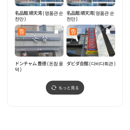
名品館 順天湾 ( 명품관 순
名品館 順天湾( 명품관 순
順天
천만 )
천만 )
드라
ドンチャム 豊德 ( 돈참 풍
ダビダ会館 ( 다비다회관 )
順天
덕 )
もっと見る