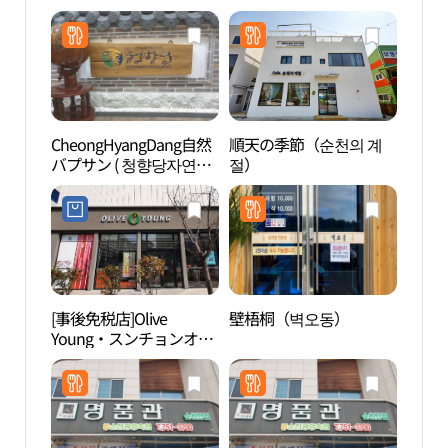
CheongHyangDang自然
順天の季節（순천의 계
順天
バプサン ( 청향당자연밥
절）
국가
상 )
[事後免税店]Olive
壁梧桐（벽오동）
順天湾
Young・スンチョンオチ
水路
ョン（順天五泉）地区店
망대（
(올리브영 순천오천지구
점)