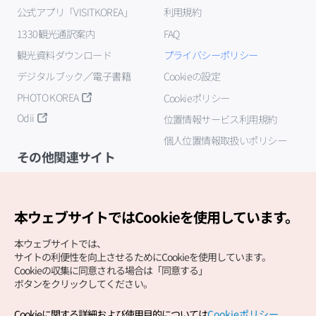
公式アプリ「VISITKOREA」
利用規約
1330観光通訳案内
FAQ
観光資料ダウンロード
プライバシーポリシー
デジタルブック／電子書籍
Cookieの設定
PHOTO KOREA
Cookieポリシー
Odii
位置情報サービス利用規約
個人位置情報取扱いポリシー
その他関連サイト
韓国観光公社
K-MICE
本ウェブサイトではCookieを使用しています。
本ウェブサイトでは、
サイトの利便性を向上させるためにCookieを使用しています。
Cookieの収集に同意される場合は「同意する」
ボタンをクリックしてください。
Cookieに関する詳細および使用目的については
Cookieポリシー