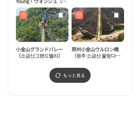
Young・ウォンジュ（原
엄산
州）企業都市店(올리브
영 원주기업도시점)
小金山グランドバレー
原州小金山ウルロン橋
原州
（소금산그랜드밸리）
（원주 소금산 울렁다
원감
리）
もっと見る