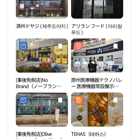
済州ドヤジ ( 제주도야지 )
アリラン フード ( 아리랑
原州
푸드 )
ー 
（원
밸리 
장）
[事後免税店]No
原州医療機器テクノバレ
原州
Brand（ノーブラン
ー 医療機器常設展示場
（원주
ド）・ウォンジュジジョ
（원주의료기기 테크노
리）
ン（原州地正）店(노브
밸리 의료기기 상설전시
랜드 원주지정점)
장）
[事後免税店]Olive
TEHAS（테하스）
ミュ