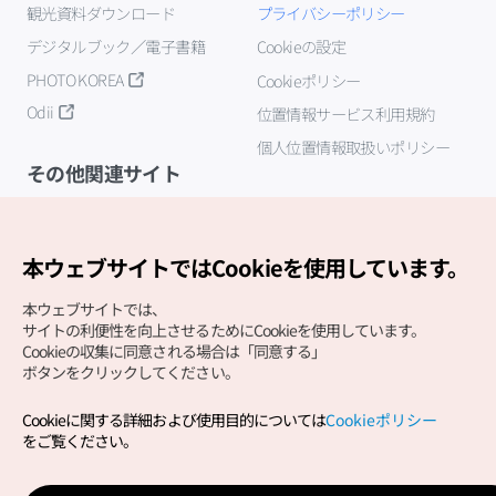
観光資料ダウンロード
プライバシーポリシー
デジタルブック／電子書籍
Cookieの設定
PHOTO KOREA
Cookieポリシー
Odii
位置情報サービス利用規約
個人位置情報取扱いポリシー
その他関連サイト
韓国観光公社
K-MICE
本ウェブサイトではCookieを使用しています。
本ウェブサイトでは、
サイトの利便性を向上させるためにCookieを使用しています。
Cookieの収集に同意される場合は「同意する」
ボタンをクリックしてください。
Cookieに関する詳細および使用目的については
Cookieポリシー
Copyright (c) Korea Tourism Organization All Rights
をご覧ください。
Reserved.
サイトエラー報告
公式メール