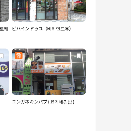
고로케
ビハインドゥユ（비하인드유）
朴景利文学公園（박
ユンガネキンパプ ( 윤가네김밥 )
上院寺（原州）（상