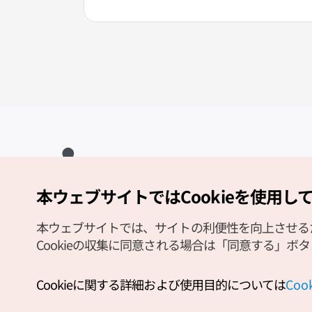
本ウェブサイトではCookieを使用し
Copyright (c) Korea Tourism Organization All Rights Reserved.
サイトエラー報告
公式メール
japanese@knto.or.kr
本ウェブサイトでは、サイトの利便性を向上させるため
Cookieの収集に同意される場合は「同意する」ボ
Cookieに関する詳細および使用目的については
Co