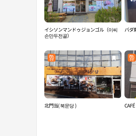
イシソンマンドゥジョンゴル（이씨
バダ刺
손만두전골）
北門当( 북문당 )
CAFÉ