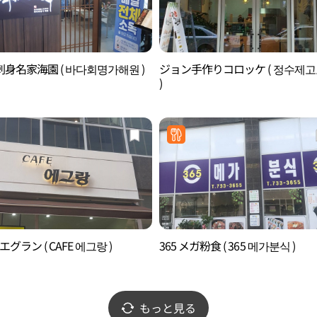
身名家海園 ( 바다회명가해원 )
ジョン手作りコロッケ ( 정수제
)
 エグラン ( CAFE 에그랑 )
365 メガ粉食 ( 365 메가분식 )
もっと見る