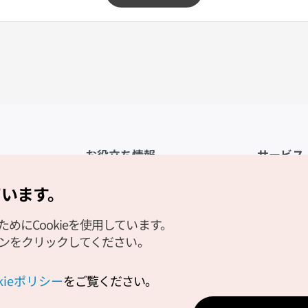
お役立ち情報
サービス
公式アプリ「VISITKOREA」
利用規約
ています。
1330観光通訳案内
FAQ
にCookieを使用しています。
観光資料ダウンロード
プライバシ
タンをクリックしてください。
デジタルブック／電子書籍
Cookieの
PHOTO KOREA
Cookieポ
okieポリシー
をご覧ください。
Odii
位置情報サ