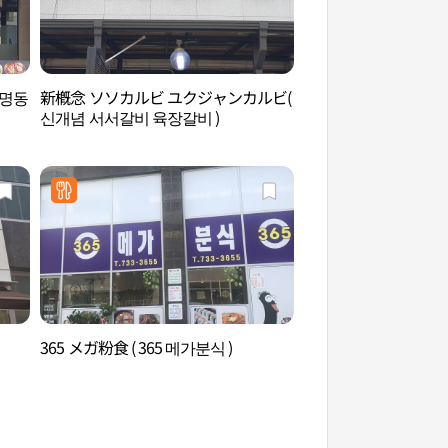
니명동
新槪念 ソソカルビ ユクジャンカルビ(
朴景利文学公園（박
신개념 서서갈비 육장갈비 )
365 メガ粉食 ( 365 메가분식 )
上院寺（原州）（상