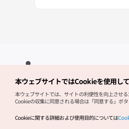
本ウェブサイトではCookieを使用し
Copyright (c) Korea Tourism Organization All Rights Reserved.
サイトエラー報告
公式メール
japanese@knto.or.kr
本ウェブサイトでは、サイトの利便性を向上させるため
Cookieの収集に同意される場合は「同意する」ボ
Cookieに関する詳細および使用目的については
Co