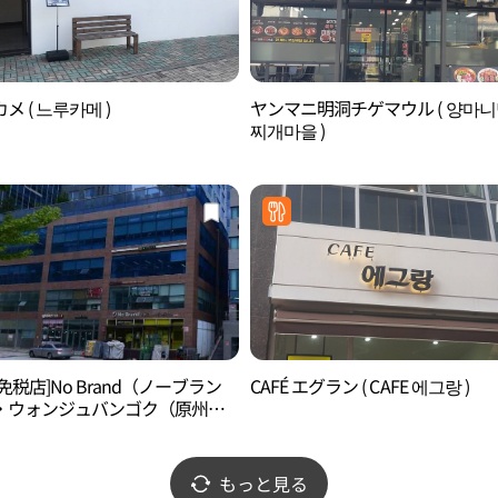
メ ( 느루카메 )
ヤンマニ明洞チゲマウル ( 양마
찌개마을 )
免税店]No Brand（ノーブラン
CAFÉ エグラン ( CAFE 에그랑 )
・ウォンジュバンゴク（原州盤
(노브랜드 원주반곡점)
もっと見る