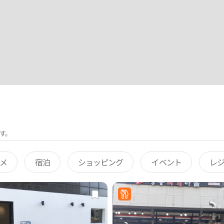
す。
メ
宿泊
ショッピング
イベント
レ