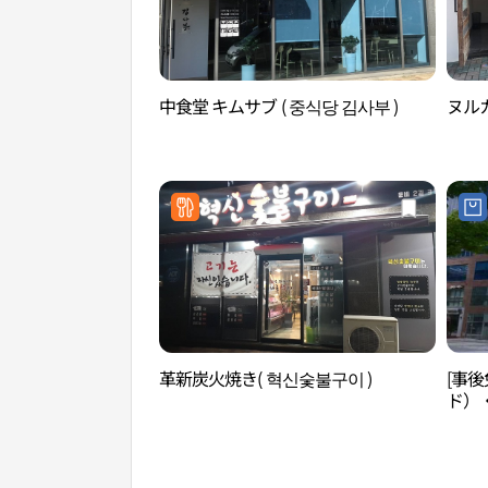
中食堂 キムサブ ( 중식당 김사부 )
ヌルカ
革新炭火焼き( 혁신숯불구이 )
[事後
ド）
谷）店