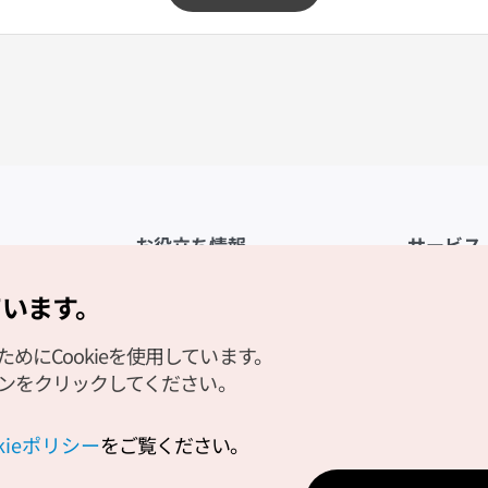
お役立ち情報
サービス
公式アプリ「VISITKOREA」
利用規約
ています。
1330観光通訳案内
FAQ
にCookieを使用しています。
観光資料ダウンロード
プライバシ
タンをクリックしてください。
デジタルブック／電子書籍
Cookieの
PHOTO KOREA
Cookieポ
okieポリシー
をご覧ください。
Odii
位置情報サ