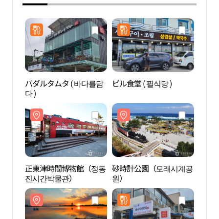
バダルタムタ ( 바다를담
ピル食堂 ( 필식당 )
正東
다 )
진시
正東津時間博物館（정동
砂時計公園（모래시계공
サン
진시간박물관）
원）
（썬