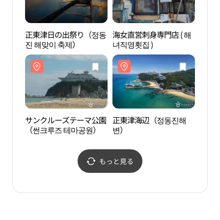
正東津日の出祭り（정동
海女直営刺身専門店 ( 해
正東
진 해맞이 축제）
녀직영횟집 )
진 해
サンクルーズテーマ公園
正東津海辺（정동진해
ハス
（썬크루즈 테마공원）
변）
（하
もっと見る