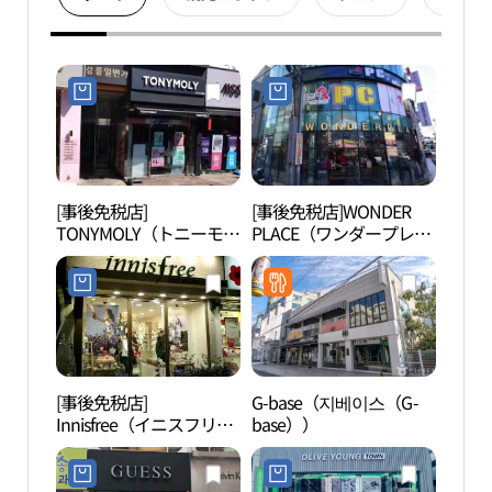
[事後免税店]
[事後免税店]WONDER
江陵
TONYMOLY（トニーモリ
PLACE（ワンダープレイ
명주동
ー）・カンヌン（江陵）
ス）・カンヌン（江陵）
店(토니모리 강릉점)
店(원더플레이스 강릉점)
[事後免税店]
G-base（지베이스（G-
江陵
Innisfree（イニスフリ
base））
립미
ー）・カンヌン（江陵）
店(이니스프리 강릉점)