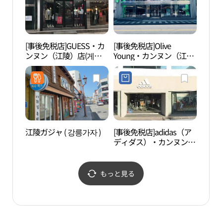
[事後免税店]GUESS・カ
[事後免税店]Olive
魯岩
ンヌン（江陵）店(게스
Young・カンヌン（江
널）
강릉점)
陵）タウン(올리브영 강
릉 타운)
江陵ガジャ ( 강릉가자 )
[事後免税店]adidas（ア
江陵 
ディダス）・カンヌン
헌）
（江陵）OFS店(아디다스
강릉OFS점)
もっと見る