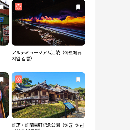
アルテミュージアム江陵（아르떼뮤
江陵メタバース体験
지엄 강릉）
스체험관）
許筠・許蘭雪軒記念公園（허균·허난
草堂豆腐村（초당두