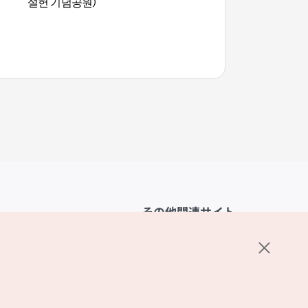
설헌 기념공원）
その他関連サイト
韓国観光公社
K-MICE
ーポリシー
設定