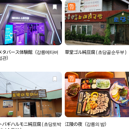
メタバース体験館（강릉메타버
草堂ゴル純豆腐 ( 초당골순두부 )
험관）
トバギハルモニ純豆腐 ( 초당토박
江陵の夜（강릉의 밤）