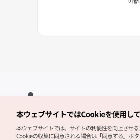
이할머
本ウェブサイトではCookieを使用し
Copyright (c) Korea Tourism Organization All Rights Reserved.
サイトエラー報告
公式メール
japanese@knto.or.kr
本ウェブサイトでは、サイトの利便性を向上させるため
Cookieの収集に同意される場合は「同意する」ボ