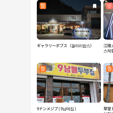
ギャラリーボブス（갤러리밥스）
江陵
스체
9ナンメジプ ( 9남매집 )
草堂