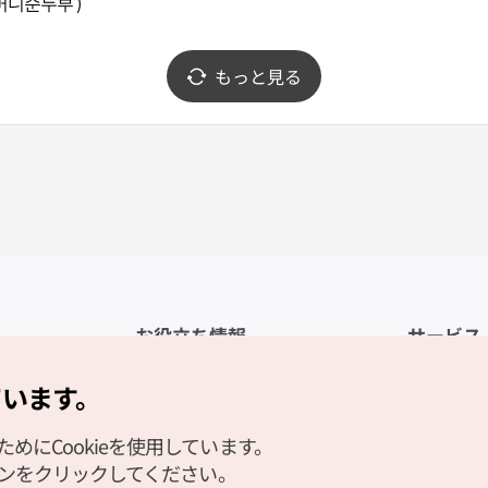
니순두부 )
もっと見る
お役立ち情報
サービス
公式アプリ「VISITKOREA」
利用規約
ています。
1330観光通訳案内
FAQ
にCookieを使用しています。
観光資料ダウンロード
プライバシ
タンをクリックしてください。
デジタルブック／電子書籍
Cookieの