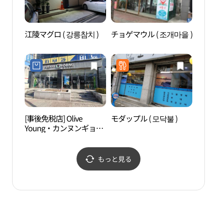
江陵マグロ ( 강릉참치 )
チョゲマウル ( 조개마을 )
江陵
명주동
[事後免税店] Olive
モダップル ( 모닥불 )
江陵
Young・カンヌンギョド
（강
ン（江陵校洞）店(올리
관）
브영 강릉교동점)
もっと見る