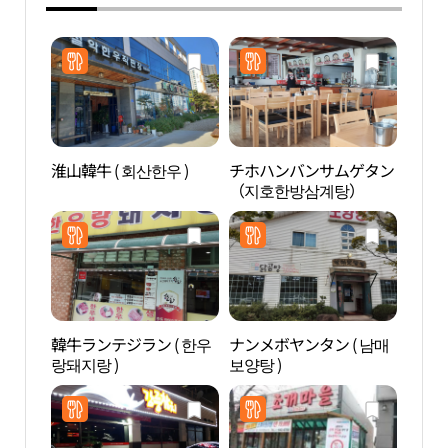
淮山韓牛 ( 회산한우 )
チホハンバンサムゲタン
江陵
（지호한방삼계탕）
物館
시립
韓牛ランテジラン ( 한우
ナンメボヤンタン ( 남매
東洋
랑돼지랑 )
보양탕 )
수박