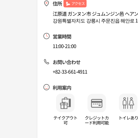
住所
アクセス
江原道 ガンヌン市 ジュムンジン邑 ヘアンロ
강원특별자치도 강릉시 주문진읍 해안로 16
営業時間
11:00-21:00
お問い合わせ
+82-33-661-4911
利用案内
テイクアウト
クレジットカ
トイレあ
可
ード利用可能