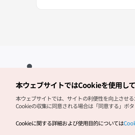
本ウェブサイトではCookieを使用し
Copyright (c) Korea Tourism Organization All Rights Reserved.
サイトエラー報告
公式メール
japanese@knto.or.kr
本ウェブサイトでは、サイトの利便性を向上させるため
Cookieの収集に同意される場合は「同意する」ボ
Cookieに関する詳細および使用目的については
Co