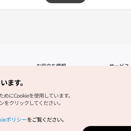
お役立ち情報
サービス
公式アプリ「VISITKOREA」
利用規約
ています。
1330観光通訳案内
FAQ
にCookieを使用しています。
観光資料ダウンロード
プライバシ
タンをクリックしてください。
デジタルブック／電子書籍
Cookieの
PHOTO KOREA
Cookieポ
okieポリシー
をご覧ください。
Odii
位置情報サ