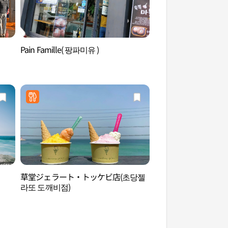
Pain Famille( 팡파미유 )
注文津港（주문진항
草堂ジェラート・トッケビ店(초당젤
注文津海辺（주문진
라또 도깨비점)