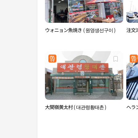
ウォニョン魚焼き ( 원영생선구이 )
注文津
大関嶺黄太村 ( 대관령황태촌 )
ヘラン