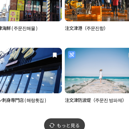
海鮮 ( 주문진해물 )
注文津港（주문진항）
刺身専門店 ( 해랑횟집 )
注文津防波堤（주문진 방파제）
もっと見る