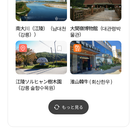
南大川（江陵）（남대천
大関嶺博物館（대관령박
江陵
（강릉））
물관）
명주동
江陵ソルヒャン樹木園
淮山韓牛 ( 회산한우 )
江陵
（강릉 솔향수목원）
립미
もっと見る