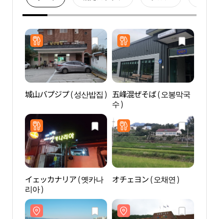
城山バプジプ ( 성산밥집 )
五峰混ぜそば ( 오봉막국
南大
수 )
（강
イェッカナリア ( 옛카나
オチェヨン ( 오채연 )
江陵
리아 )
（강