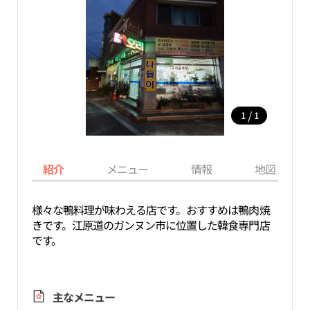
/
1
1
紹介
メニュー
情報
地図
様々な鴨料理が味わえる店です。おすすめは鴨肉焼
きです。江原道のガンヌン市に位置した韓食専門店
です。
主なメニュー