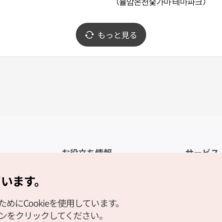
（율암온천숯가마 테마파크）
もっと見る
お役立ち情報
サービス
公式アプリ「VISITKOREA」
利用規約
ています。
1330観光通訳案内
FAQ
にCookieを使用しています。
観光資料ダウンロード
プライバシ
タンをクリックしてください。
デジタルブック／電子書籍
Cookieの