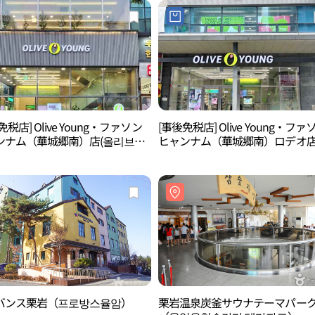
免税店] Olive Young・ファソン
[事後免税店] Olive Young・ファ
ンナム（華城郷南）店(올리브영
ヒャンナム（華城郷南）ロデオ店
향남점)
리브영 화성향남로데오점)
バンス栗岩（프로방스율암）
栗岩温泉炭釜サウナテーマパー