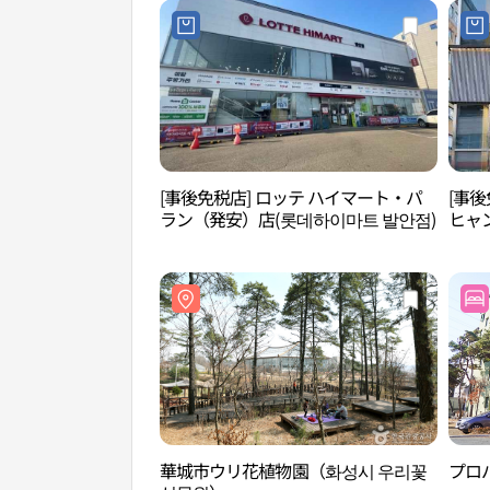
[事後免税店] ロッテ ハイマート・パ
[事後
ラン（発安）店(롯데하이마트 발안점)
ヒャ
화성
華城市ウリ花植物園（화성시 우리꽃
プロ