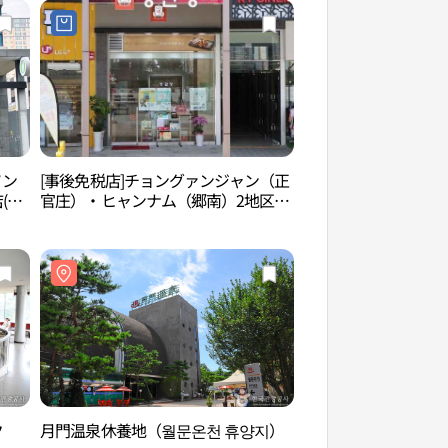
ソン
[事後免税店]チョングァンジャン（正
華城市ウリ花植物園
(올
官庄）・ヒャンナム（郷南）2地区本
식물원）
店(정관장 향남2지구본점)
ク
月門温泉休養地（월문온천 휴양지）
華城食塩温泉（화성