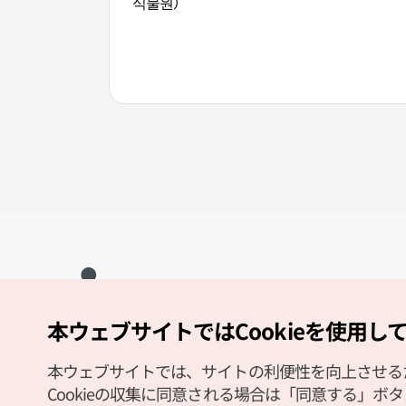
식물원）
本ウェブサイトではCookieを使用し
Copyright (c) Korea Tourism Organization All Rights Reserved.
サイトエラー報告
公式メール
japanese@knto.or.kr
本ウェブサイトでは、サイトの利便性を向上させるため
Cookieの収集に同意される場合は「同意する」ボ