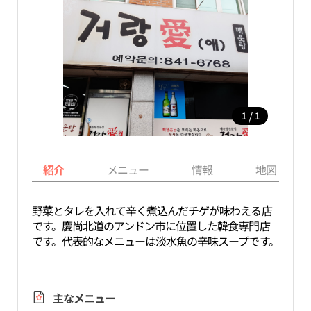
/
1
1
紹介
メニュー
情報
地図
野菜とタレを入れて辛く煮込んだチゲが味わえる店
です。慶尚北道のアンドン市に位置した韓食専門店
です。代表的なメニューは淡水魚の辛味スープです。
主なメニュー