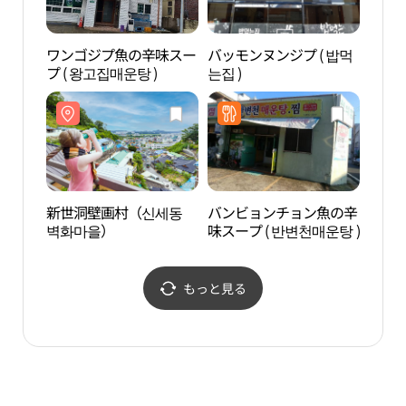
ワンゴジプ魚の辛味スー
バッモンヌンジプ ( 밥먹
伝統
プ ( 왕고집매운탕 )
는집 )
館（
관）
新世洞壁画村（신세동
バンビョンチョン魚の辛
グラ
벽화마을）
味スープ ( 반변천매운탕 )
もっと見る