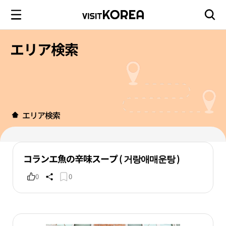
エリア検索
エリア検索
コランエ魚の辛味スープ ( 거랑애매운탕 )
0
0