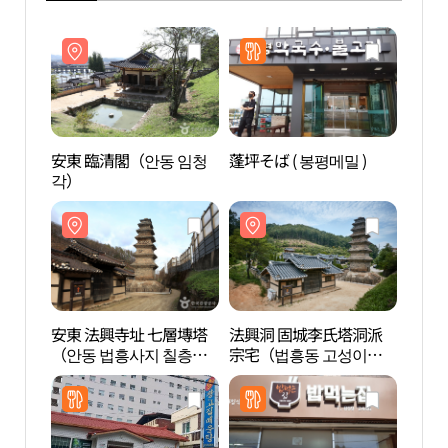
安東 臨清閣（안동 임청
蓬坪そば ( 봉평메밀 )
安東 
각）
각）
安東 法興寺址 七層塼塔
法興洞 固城李氏塔洞派
法興
（안동 법흥사지 칠층전
宗宅（법흥동 고성이씨
宗宅
탑）
탑동파종택）
탑동