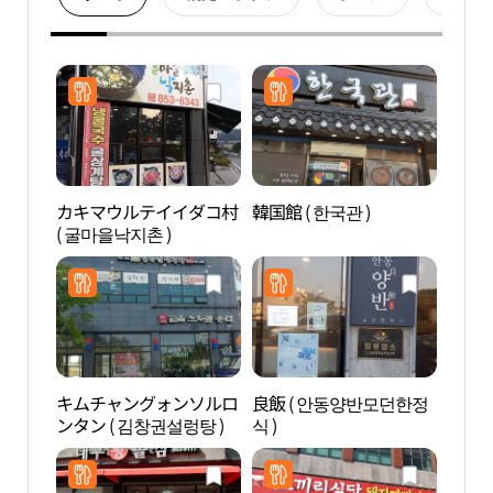
カキマウルテイイダコ村
韓国館 ( 한국관 )
花川
( 굴마을낙지촌 )
キムチャングォンソルロ
良飯 ( 안동양반모던한정
河回
ンタン ( 김창권설렁탕 )
식 )
회세