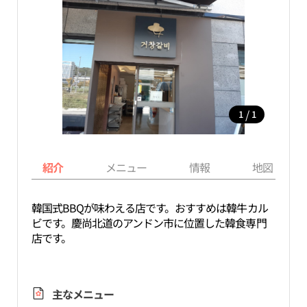
/
1
1
紹介
メニュー
情報
地図
韓国式BBQが味わえる店です。おすすめは韓牛カル
ビです。慶尚北道のアンドン市に位置した韓食専門
店です。
主なメニュー