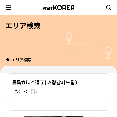
エリア検索
エリア検索
居昌カルビ 道庁 ( 거창갈비 도청 )
0
0