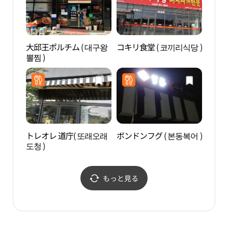
大邱王ポルチム ( 대구왕
コキリ食堂 ( 코끼리식당 )
安東
뽈찜 )
체험
トレオレ 道庁( 또래오래
ボンドンフグ ( 본동복어 )
醴泉
도청 )
（예
もっと見る