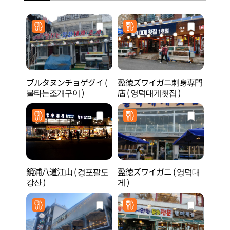
ブルタヌンチョゲグイ (
盈徳ズワイガニ刺身専門
江陵
불타는조개구이 )
店 ( 영덕대게횟집 )
릉 
鏡浦八道江山 ( 경포팔도
盈徳ズワイガニ ( 영덕대
ハス
강산 )
게 )
ート
이머