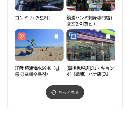
ゴンドリ ( 건도리 )
鏡浦ハンミ刺身専門店 (
許筠
경포한미횟집 )
（허균
원）
江陵 鏡浦海水浴場（강
[事後免税店]CU・キョン
チャ
릉 경포해수욕장）
ポ（鏡浦）ハナ店(CU 경
ソン
포하나점)
축음
관）
もっと見る