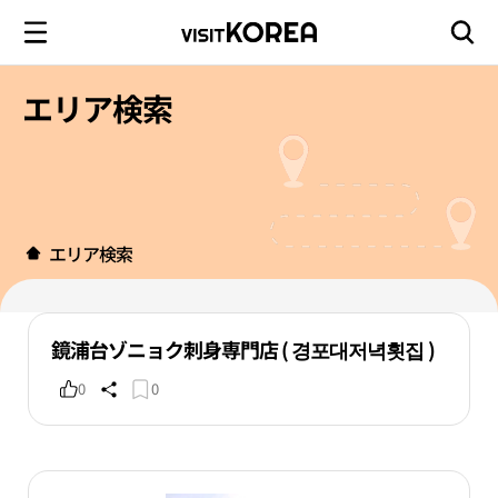
エリア検索
エリア検索
鏡浦台ゾニョク刺身専門店 ( 경포대저녁횟집 )
0
0