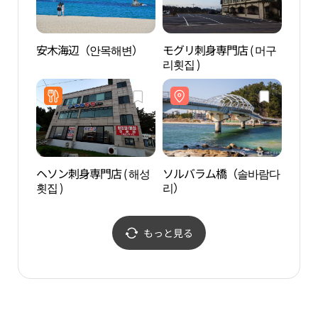
安木海辺（안목해변）
モグリ刺身専門店 ( 머구
南項
리횟집 )
浴場
항진
ヘソン刺身専門店 ( 해성
ソルバラム橋（솔바람다
草堂
횟집 )
리）
을）
もっと見る