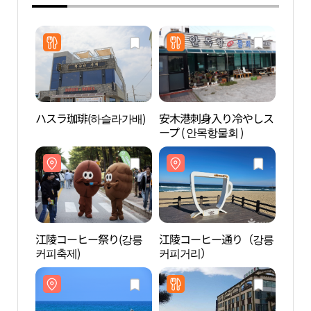
ハスラ珈琲(하슬라가배)
安木港刺身入り冷やしス
江陵
ープ ( 안목항물회 )
커피
江陵コーヒー祭り(강릉
江陵コーヒー通り（강릉
ソル
커피축제)
커피거리）
리）