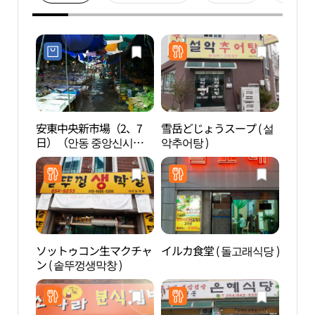
安東中央新市場（2、7
雪岳どじょうスープ ( 설
安東
日）（안동 중앙신시장
악추어탕 )
（안
（2, 7일））
ソットゥコン生マクチャ
イルカ食堂 ( 돌고래식당 )
グラ
ン ( 솥뚜껑생막창 )