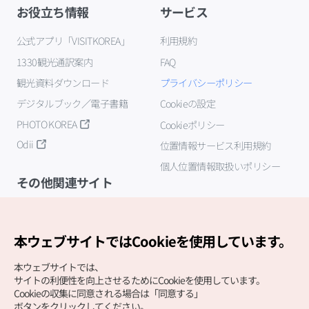
お役立ち情報
サービス
公式アプリ「VISITKOREA」
利用規約
1330観光通訳案内
FAQ
観光資料ダウンロード
プライバシーポリシー
デジタルブック／電子書籍
Cookieの設定
PHOTO KOREA
Cookieポリシー
Odii
位置情報サービス利用規約
個人位置情報取扱いポリシー
その他関連サイト
韓国観光公社
K-MICE
本ウェブサイトではCookieを使用しています。
本ウェブサイトでは、
サイトの利便性を向上させるためにCookieを使用しています。
Cookieの収集に同意される場合は「同意する」
ボタンをクリックしてください。