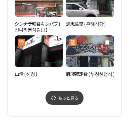
シンナラ粉食キンパプ (
恩恵食堂 ( 은혜식당 )
新世
신나라분식김밥 )
벽화
山清 ( 산청 )
府昶韓定食 ( 부창한정식 )
安東 
각）
もっと見る