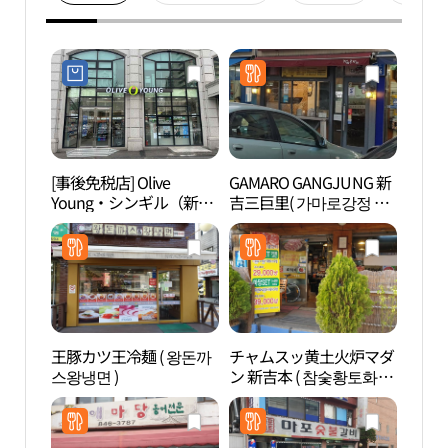
[事後免税店] Olive
GAMARO GANGJUNG 新
汝矣
Young・シンギル（新
吉三巨里( 가마로강정 신
（여
吉）店(올리브영 신길점)
길삼거리 )
王豚カツ王冷麺 ( 왕돈까
チャムスッ黄土火炉マダ
韓国証
스왕냉면 )
ン 新吉本 ( 참숯황토화로
館 （
마당 신길 )
홍보