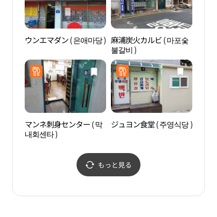
ウンエマダン ( 은애마당 )
麻浦炭火カルビ ( 마포숯
LGサ
불갈비 )
ウル（
울）
マンネ刺身センター ( 막
ジュヨン食堂 ( 주영식당 )
国会
내회센타 )
당）
もっと見る