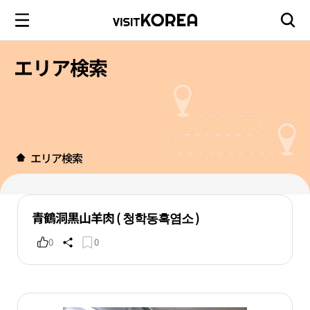
エリア検索
エリア検索
青鶴洞黒山羊肉 ( 청학동흑염소 )
0
0