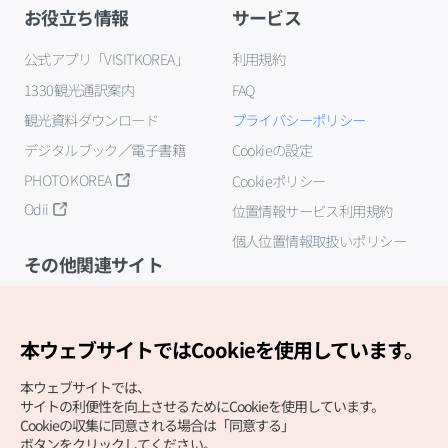
お役立ち情報
サービス
公式アプリ「VISITKOREA」
利用規約
1330観光通訳案内
FAQ
観光資料ダウンロード
プライバシーポリシー
デジタルブック／電子書籍
Cookieの設定
PHOTO KOREA
Cookieポリシー
Odii
位置情報サービス利用規約
個人位置情報取扱いポリシー
その他関連サイト
韓国観光公社
K-MICE
本ウェブサイトではCookieを使用しています。
本ウェブサイトでは、
サイトの利便性を向上させるためにCookieを使用しています。
Cookieの収集に同意される場合は「同意する」
ボタンをクリックしてください。