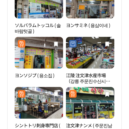
ソルバラムトッコル ( 솔
ヨンサミネ ( 용삼이네 )
注文
바람텃골 )
ヨンソジプ ( 용소집 )
江陵 注文津水産市場
牛石
（강릉 주문진수산시
들바
장）
シントトリ刺身専門店 (
注文津ナンメ ( 주문진남
注文津