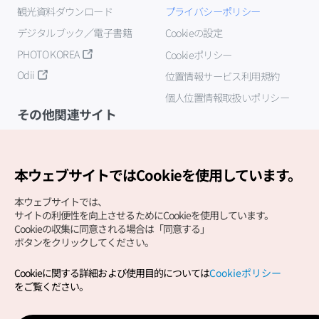
観光資料ダウンロード
プライバシーポリシー
デジタルブック／電子書籍
Cookieの設定
PHOTO KOREA
Cookieポリシー
Odii
位置情報サービス利用規約
個人位置情報取扱いポリシー
その他関連サイト
韓国観光公社
K-MICE
本ウェブサイトではCookieを使用しています。
本ウェブサイトでは、
サイトの利便性を向上させるためにCookieを使用しています。
Cookieの収集に同意される場合は「同意する」
ボタンをクリックしてください。
Cookieに関する詳細および使用目的については
Cookieポリシー
Copyright (c) Korea Tourism Organization All Rights
をご覧ください。
Reserved.
サイトエラー報告
公式メール