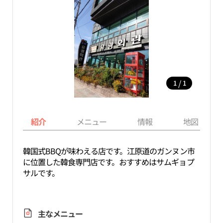
/
1
1
紹介
メニュー
情報
地図
韓国式BBQが味わえる店です。江原道のガンヌン市
に位置した韓食専門店です。おすすめはサムギョプ
サルです。
主なメニュー