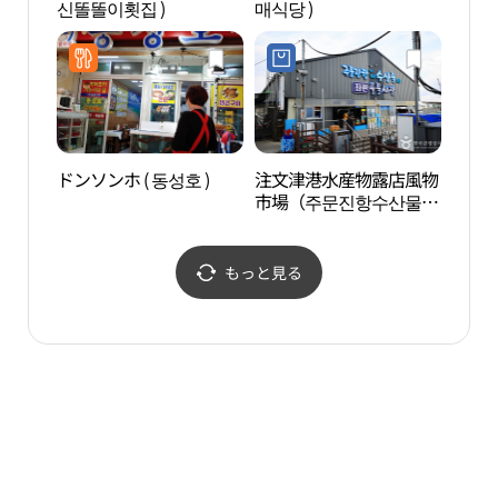
신똘똘이횟집 )
매식당 )
真ロ
（주문
진 
장）
ドンソンホ ( 동성호 )
注文津港水産物露店風物
領津
市場（주문진항수산물좌
판풍물시장）
もっと見る