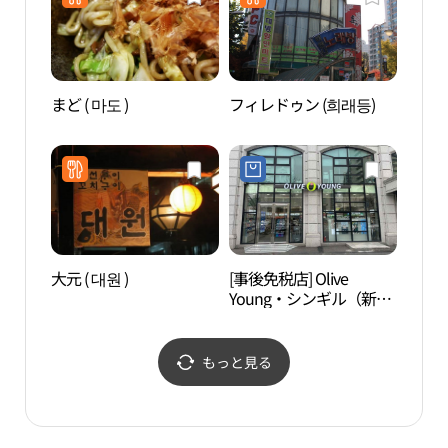
まど ( 마도 )
フィレドゥン (희래등)
LGサ
ウル（
울）
大元 ( 대원 )
[事後免税店] Olive
ソウ
Young・シンギル（新
공원
吉）店(올리브영 신길점)
もっと見る