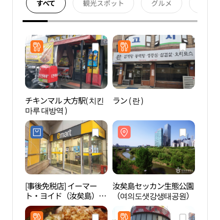
すべて
観光スポット
グルメ
宿泊
チキンマル 大方駅( 치킨
ラン ( 란 )
汝矣
마루 대방역 )
（여
[事後免税店] イーマー
汝矣島セッカン生態公園
ソウ
ト・ヨイド（汝矣島）店
（여의도샛강생태공원）
(이마트 여의도점)