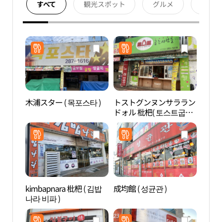
すべて
観光スポット
グルメ
宿泊
木浦スター ( 목포스타 )
トストグンヌンサララン
踊る
ドォル 枇杷( 토스트굽는
다분
사람들 비파 )
kimbapnara 枇杷 ( 김밥
成均館 ( 성균관 )
カッ
나라 비파 )
（갓