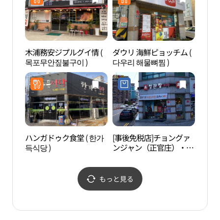
木浦務安ジプルグイ情 (
ダウリ 海鮮ピョッチム (
木浦
목포무안짚불구이 )
다우리 해물뼈찜 )
광장
ハンガドゥク食堂 ( 한가
[事後免税店]チョングァ
国立
득식당 )
ンジャン（正官庄）・サ
립해
ンドン（上洞）本店(정
관장 상동본점)
もっと見る