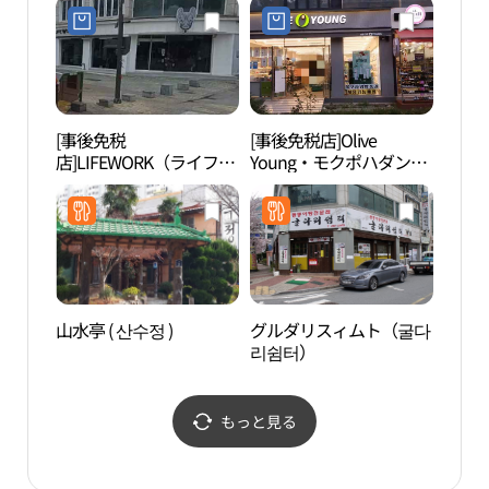
[事後免税
[事後免税店]Olive
国立
店]LIFEWORK（ライフワ
Young・モクポハダン
립해
ーク）・モクポ（木浦）
（木浦下塘）店(올리브
直営店(라이프워크 목포
영 목포하당점)
직영점)
山水亭 ( 산수정 )
グルダリスィムト（굴다
木浦
리쉼터）
문화
もっと見る