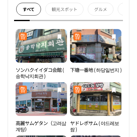
すべて
観光スポット
グルメ
宿泊
ソンハクイイダコ会館 (
下塘一番地 ( 하당일번지 )
木浦
송학낙지회관 )
자연
高麗サムゲタン（고려삼
ヤドレポサム ( 야드레보
木浦
계탕）
쌈 )
갓바