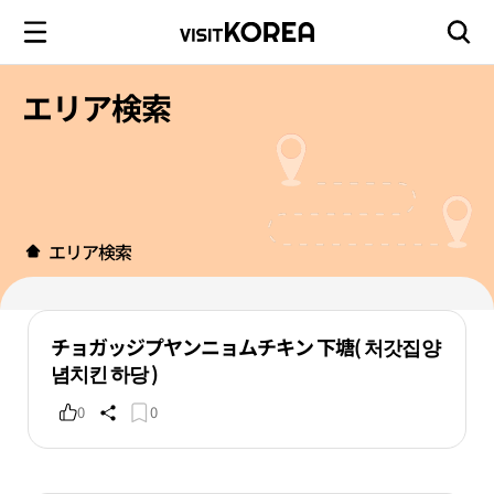
エリア検索
エリア検索
チョガッジプヤンニョムチキン 下塘( 처갓집양
념치킨 하당 )
0
0