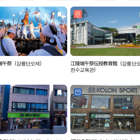
端午祭（강릉단오제）
江陵端午祭伝授教育館（강릉단
전수교육관）