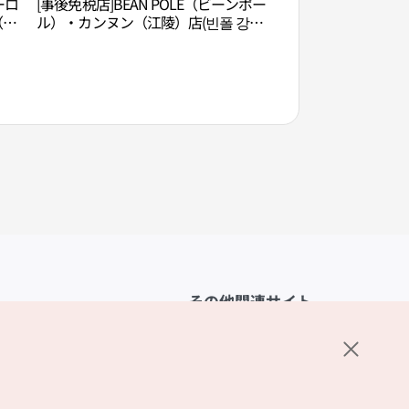
ーロ
[事後免税店]BEAN POLE（ビーンポー
江陵郷校（강릉향교
（江
ル）・カンヌン（江陵）店(빈폴 강릉
내점)
점)
その他関連サイト
韓国観光公社
K-MICE
ーポリシー