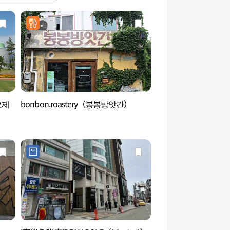
오제
bonbon.roastery（봉봉방앗간）
江陵端午祭伝授教育
전수교육관）