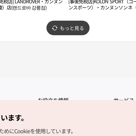
免税店] LANDROVER・カンヌン
[事後免税店]KOLON SPORT（コ
）店(랜드로바 강릉점)
ンスポーツ）・カンヌンソンネ
陵城内）店(코오롱스포츠 강릉성
もっと見る
お役立ち情報
サービス
公式アプリ「VISITKOREA」
利用規約
ています。
1330観光通訳案内
FAQ
にCookieを使用しています。
観光資料ダウンロード
プライバシ