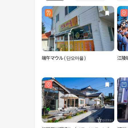
端午マウル ( 단오마을 )
江陵