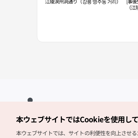
江陵溟州洞通り（강릉 명주동 거리）
[事後
（江陵
本ウェブサイトではCookieを使用し
Copyright (c) Korea Tourism Organization All Rights Reserved.
サイトエラー報告
公式メール
japanese@knto.or.kr
本ウェブサイトでは、サイトの利便性を向上させるため