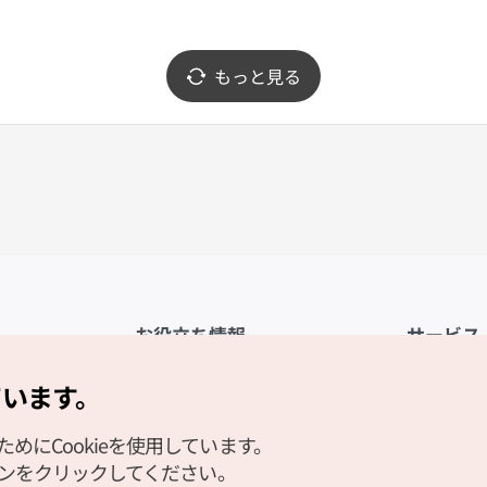
もっと見る
お役立ち情報
サービス
公式アプリ「VISITKOREA」
利用規約
ています。
1330観光通訳案内
FAQ
にCookieを使用しています。
観光資料ダウンロード
プライバシ
タンをクリックしてください。
デジタルブック／電子書籍
Cookieの