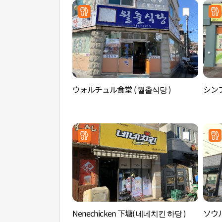
ウォルチュル食堂 ( 월출식당 )
シンフ
Nenechicken 下塘( 네네치킨 하당 )
ソウル