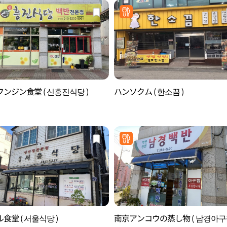
ンジン食堂 ( 신흥진식당 )
ハンソクム ( 한소끔 )
食堂 ( 서울식당 )
南京アンコウの蒸し物 ( 남경아구찜