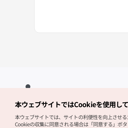
本ウェブサイトではCookieを使用し
Copyright (c) Korea Tourism Organization All Rights Reserved.
サイトエラー報告
公式メール
japanese@knto.or.kr
本ウェブサイトでは、サイトの利便性を向上させるため
Cookieの収集に同意される場合は「同意する」ボ