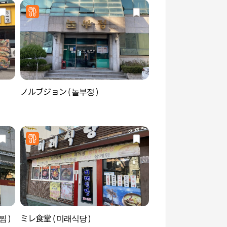
ノルブジョン ( 놀부정 )
木浦自然史博物館（
관）
 )
ミレ食堂 ( 미래식당 )
木浦カッパウィ（목