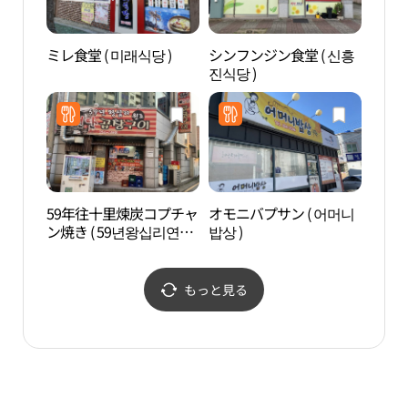
ミレ食堂 ( 미래식당 )
シンフンジン食堂 ( 신흥
木浦
진식당 )
갓바
59年往十里煉炭コプチャ
オモニバプサン ( 어머니
木浦
ン焼き ( 59년왕십리연탄
밥상 )
문화
곱창구이 )
もっと見る