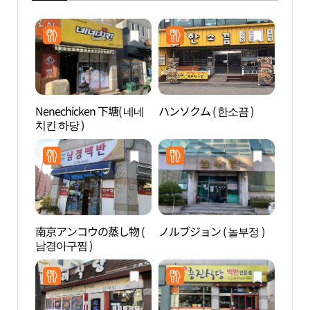
Nenechicken 下塘( 네네
ハンソクム ( 한소끔 )
木浦
치킨 하당 )
자연
南京アンコウの蒸し物 (
ノルブジョン ( 놀부정 )
踊る
남경아구찜 )
다분