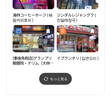
海林コーヒーホーフ ( 해
ジンダルレジャングク (
ポラ
림커피호프 )
진달래장국 )
원）
[事後免税店]グランプリ
イプクンオリ ( 입큰오리 )
高尺
眼鏡院・テリム（大林）
스카
店(그랑프리안경원 대림
점)
もっと見る