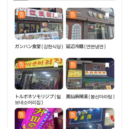
ガンハン食堂 ( 강한식당 )
延辺冷麺 ( 연변냉면 )
ネッ
物館
관）
トルボネソモリジプ ( 털
鳳仙麻辣湯 ( 봉선마라탕 )
D-CU
보네소머리집 )
CEN
터）