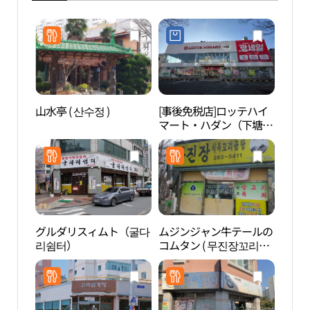
山水亭 ( 산수정 )
[事後免税店]ロッテハイ
踊る
マート・ハダン（下塘）
다분
店(롯데하이마트 하당점)
グルダリスィムト（굴다
ムジンジャン牛テールの
木浦
리쉼터）
コムタン ( 무진장꼬리곰
자연
탕 )