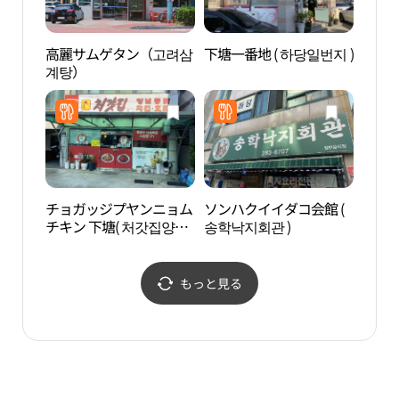
高麗サムゲタン（고려삼
下塘一番地 ( 하당일번지 )
木浦
계탕）
광장
チョガッジプヤンニョム
ソンハクイイダコ会館 (
南農
チキン 下塘( 처갓집양념
송학낙지회관 )
관）
치킨 하당 )
もっと見る