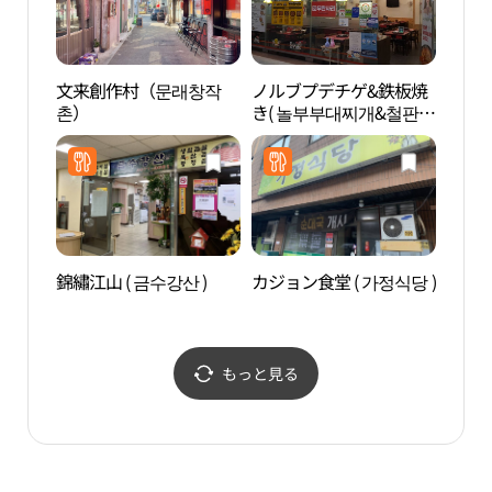
文来創作村（문래창작
ノルブプデチゲ&鉄板焼
楊花
촌）
き( 놀부부대찌개&철판구
공원
이 )
錦繡江山 ( 금수강산 )
カジョン食堂 ( 가정식당 )
汝矣
（여
もっと見る