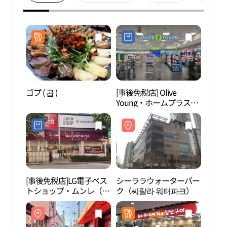
ゴプ ( 곱 )
[事後免税店] Olive
シー
Young・ホームプラスヨ
ク（
ンドゥンポ（永登浦）店
(올리브영 홈플러스영등
포점)
[事後免税店]LG電子ベス
シーララウォーターパー
D-CU
トショップ・ムンレ（文
ク（씨랄라 워터파크）
CEN
来）店(LG전자 베스트샵
터）
문래점)