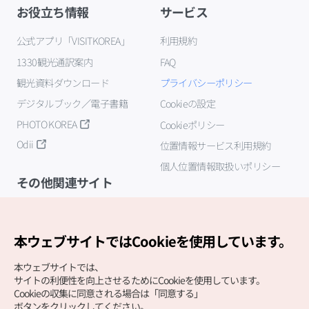
お役立ち情報
サービス
公式アプリ「VISITKOREA」
利用規約
1330観光通訳案内
FAQ
観光資料ダウンロード
プライバシーポリシー
デジタルブック／電子書籍
Cookieの設定
PHOTO KOREA
Cookieポリシー
Odii
位置情報サービス利用規約
個人位置情報取扱いポリシー
その他関連サイト
韓国観光公社
K-MICE
本ウェブサイトではCookieを使用しています。
本ウェブサイトでは、
サイトの利便性を向上させるためにCookieを使用しています。
Cookieの収集に同意される場合は「同意する」
ボタンをクリックしてください。