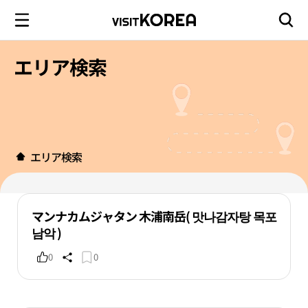
エリア検索
エリア検索
マンナカムジャタン 木浦南岳( 맛나감자탕 목포
남악 )
0
0