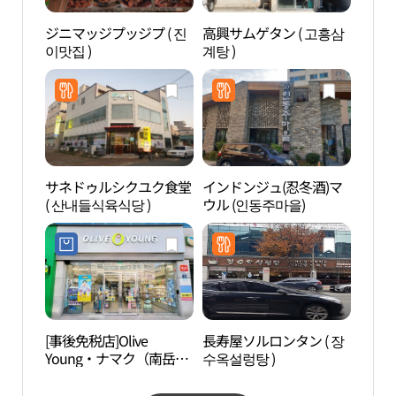
ジニマッジプッジプ ( 진
高興サムゲタン ( 고흥삼
木浦
이맛집 )
계탕 )
갓바
サネドゥルシクユク食堂
インドンジュ(忍冬酒)マ
カッ
( 산내들식육식당 )
ウル (인동주마을)
（갓
[事後免税店]Olive
長寿屋ソルロンタン ( 장
南農
Young・ナマク（南岳）
수옥설렁탕 )
관）
新都市店(올리브영 남악
신도시점)