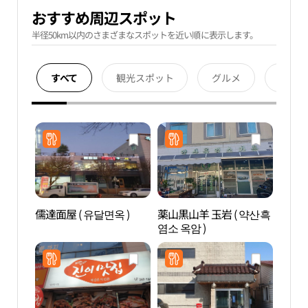
おすすめ周辺スポット
半径50km以内のさまざまなスポットを近い順に表示します。
すべて
観光スポット
グルメ
宿泊
儒達面屋 ( 유달면옥 )
薬山黒山羊 玉岩 ( 약산흑
木浦
염소 옥암 )
광장