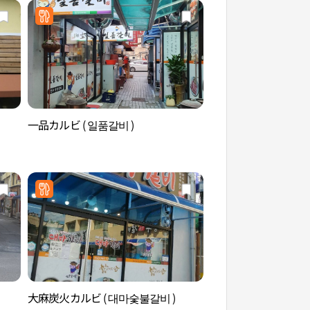
一品カルビ ( 일품갈비 )
安東雲興洞 幢竿支
동 운흥동 당간지주
大麻炭火カルビ ( 대마숯불갈비 )
グラス園（그라스원