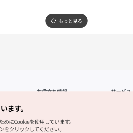
もっと見る
お役立ち情報
サービス
公式アプリ「VISITKOREA」
利用規約
ています。
1330観光通訳案内
FAQ
にCookieを使用しています。
観光資料ダウンロード
プライバシ
タンをクリックしてください。
デジタルブック／電子書籍
Cookieの