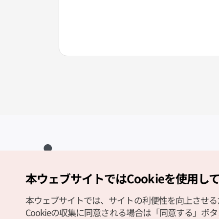
本ウェブサイトではCookieを使用し
Copyright (c) Korea Tourism Organization All Rights Reserved.
サイトエラー報告
公式メール
japanese@knto.or.kr
本ウェブサイトでは、サイトの利便性を向上させるため
Cookieの収集に同意される場合は「同意する」ボ