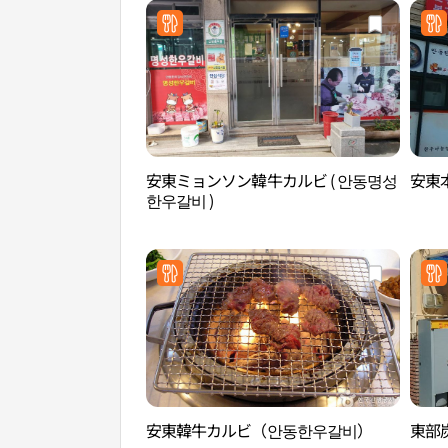
安東ミョンソン韓牛カルビ ( 안동명성
安東本
한우갈비 )
安東韓牛カルビ（안동한우갈비）
東部炭