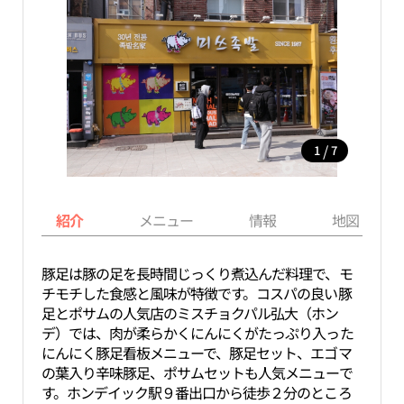
/
1
7
紹介
メニュー
情報
地図
豚足は豚の足を長時間じっくり煮込んだ料理で、モ
チモチした食感と風味が特徴です。コスパの良い豚
足とポサムの人気店のミスチョクパル弘大（ホン
デ）では、肉が柔らかくにんにくがたっぷり入った
にんにく豚足看板メニューで、豚足セット、エゴマ
の葉入り辛味豚足、ポサムセットも人気メニューで
す。ホンデイック駅９番出口から徒歩２分のところ