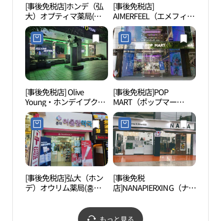
[事後免税店]ホンデ（弘
[事後免税店]
リア
大）オプティマ薬局(홍
AIMERFEEL（エメフィー
ンジ
대옵티마약국)
ル）・ホンデ（弘大）店
챌린
(에메필 홍대점)
[事後免税店] Olive
[事後免税店]POP
オル
Young・ホンデイプク駅
MART（ポップマー
ス・
店(올리브영 홍대입구역
ト）・ホンデ（弘大）フ
루프
점)
ラッグシップストア(팝
마트 홍대 플래그십 스토
어)
[事後免税店]弘大（ホン
[事後免税
京義
デ）オウリム薬局(홍대
店]NANAPIERXING（ナナ
（경
어울림약국)
ピアッシング）・ホンデ
（弘大）店(나나피어싱
홍대점)
もっと見る