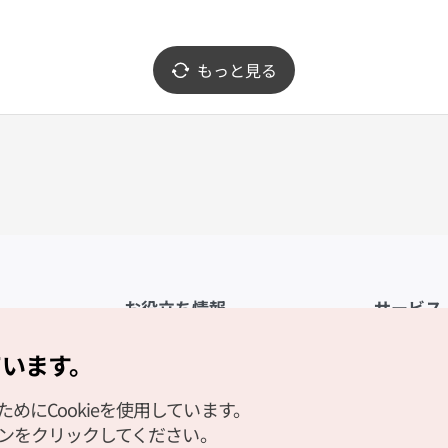
もっと見る
お役立ち情報
サービス
公式アプリ「VISITKOREA」
利用規約
ています。
1330観光通訳案内
FAQ
にCookieを使用しています。
観光資料ダウンロード
プライバシ
タンをクリックしてください。
デジタルブック／電子書籍
Cookieの