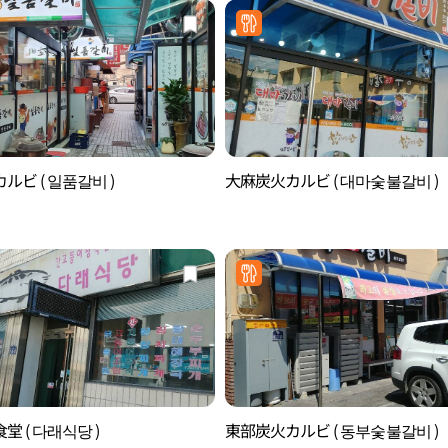
ルビ ( 일품갈비 )
大麻炭火カルビ ( 대마숯불갈비 )
堂 ( 다래식당 )
東部炭火カルビ ( 동부숯불갈비 )