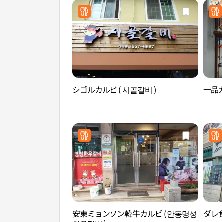
シゴルカルビ ( 시골갈비 )
一品カ
安東ミョンソン韓牛カルビ ( 안동명성
ダレ食