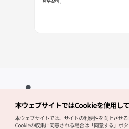
한우갈비 )
本ウェブサイトではCookieを使用し
Copyright (c) Korea Tourism Organization All Rights Reserved.
サイトエラー報告
公式メール
japanese@knto.or.kr
本ウェブサイトでは、サイトの利便性を向上させるため
Cookieの収集に同意される場合は「同意する」ボ