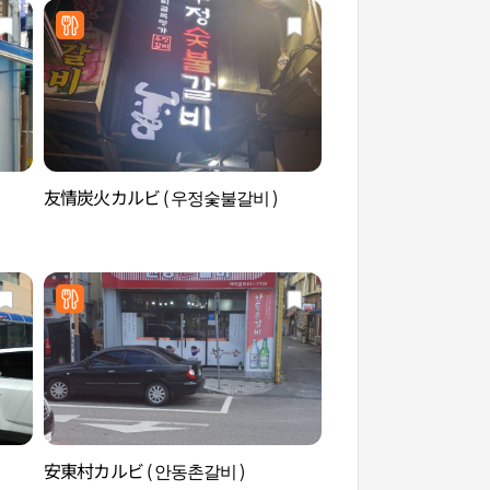
友情炭火カルビ ( 우정숯불갈비 )
安東雲興洞 幢竿支
동 운흥동 당간지주
安東村カルビ ( 안동촌갈비 )
グラス園（그라스원