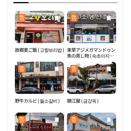
故郷麦ご飯 ( 고향보리밥 )
束草アジメガマンドゥン
グラ
魚の蒸し物 ( 속초아지매
가만든생선찜 )
野牛カルビ ( 들소갈비 )
錦江屋 ( 금강옥 )
新世
벽화