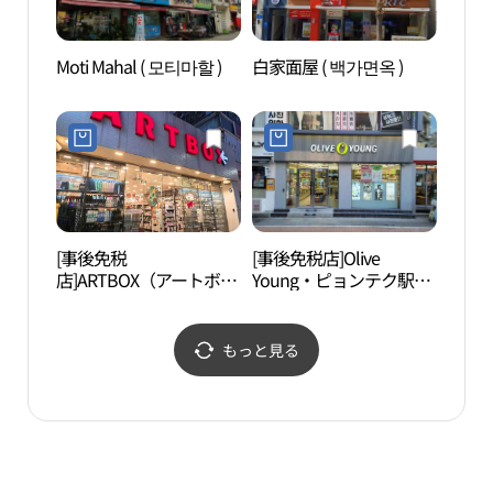
Moti Mahal ( 모티마할 )
白家面屋 ( 백가면옥 )
TRI
[事後免税
[事後免税店]Olive
平沢
店]ARTBOX（アートボッ
Young・ピョンテク駅店
예술
クス）・ピョンテクジュ
(올리브영 평택역점)
ンアン（平沢中央）店
(아트박스 평택중앙점)
もっと見る