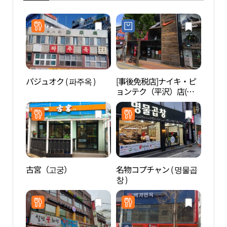
パジュオク ( 파주옥 )
[事後免税店]ナイキ・ピ
合井
ョンテク（平沢）店(나
동 카
이키 평택점)
古宮（고궁）
名物コプチャン ( 명물곱
安城
창 )
성팜