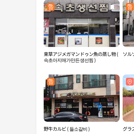
束草アジメガマンドゥン魚の蒸し物 (
ソルソ
속초아지매가만든생선찜 )
野牛カルビ ( 들소갈비 )
グラ