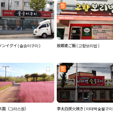
ンイグイ ( 솔송이구이 )
故郷麦ご飯 ( 고향보리밥 )
ス園（그라스원）
李太白炭火焼き ( 이태백숯불구이 