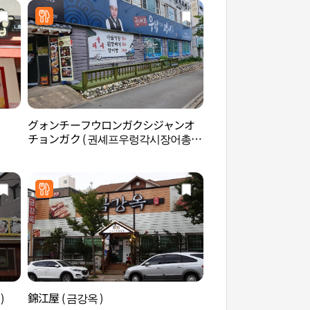
グォンチーフウロンガクシジャンオ
グラス園（그라스원
チョンガク ( 권셰프우렁각시장어총각
)
)
錦江屋 ( 금강옥 )
新世洞壁画村（신세