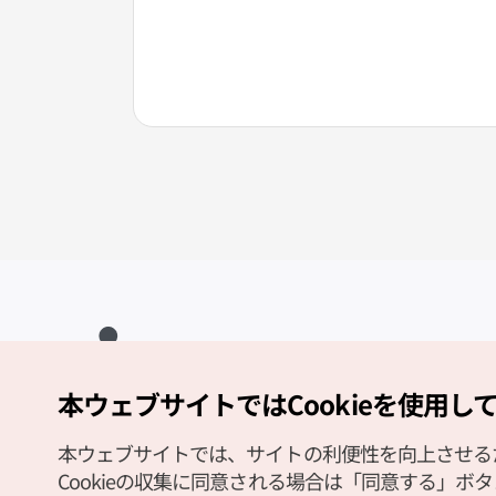
本ウェブサイトではCookieを使用し
Copyright (c) Korea Tourism Organization All Rights Reserved.
サイトエラー報告
公式メール
japanese@knto.or.kr
本ウェブサイトでは、サイトの利便性を向上させるため
Cookieの収集に同意される場合は「同意する」ボ