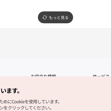
もっと見る
お役立ち情報
サービス
公式アプリ「VISITKOREA」
利用規約
ています。
1330観光通訳案内
FAQ
にCookieを使用しています。
観光資料ダウンロード
プライバシ
タンをクリックしてください。
デジタルブック／電子書籍
Cookieの